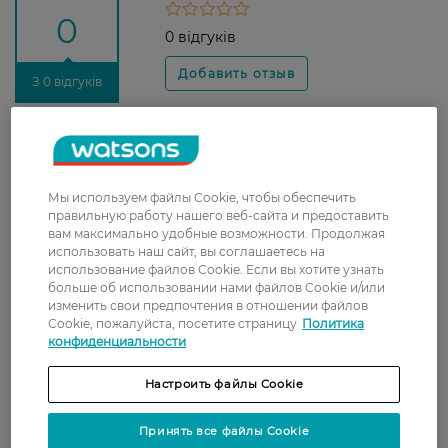
0
0 відгуків
З 0 відгуків
Доставка
Новая почта
Мы используем файлы Cookie, чтобы обеспечить
В отделение Новой почты - 99 грн, бесплатно
правильную работу нашего веб-сайта и предоставить
вам максимально удобные возможности. Продолжая
от 699 грн
использовать наш сайт, вы соглашаетесь на
Укрпочта
использование файлов Cookie. Если вы хотите узнать
больше об использовании нами файлов Cookie и/или
Стоимость доставки – 79 грн, бесплатная
изменить свои предпочтения в отношении файлов
доставка от – 599 грн
Cookie, пожалуйста, посетите страницу
Политика
конфиденциальности
Забрать сегодня в магазине Watsons
Стоимость доставки – 0 грн
Настроить файлы Cookie
Стоимость доставки – 99 грн, бесплатная доставка от – 699 грн
Показать больше
Принять все файлы Cookie