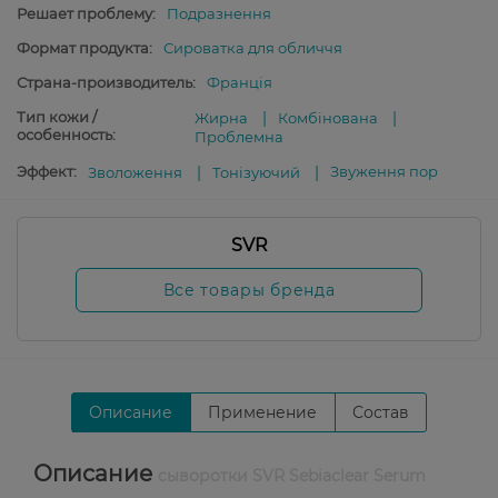
Решает проблему:
Подразнення
Формат продукта:
Сироватка для обличчя
Страна-производитель:
Франція
Тип кожи /
Жирна
Комбінована
особенность:
Проблемна
Эффект:
Звуження пор
Зволоження
Тонізуючий
SVR
Все товары бренда
Описание
Применение
Состав
Описание
сыворотки SVR Sebiaclear Serum