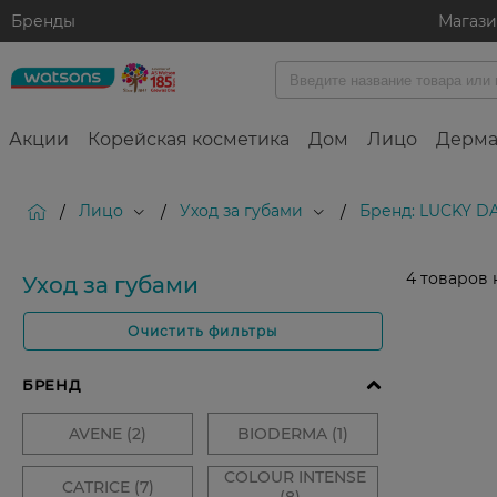
Бренды
Магаз
Акции
Корейская косметика
Дом
Лицо
Дерма
Лицо
Уход за губами
Бренд: LUCKY D
/
/
/
4
товаров 
Уход за губами
Очистить фильтры