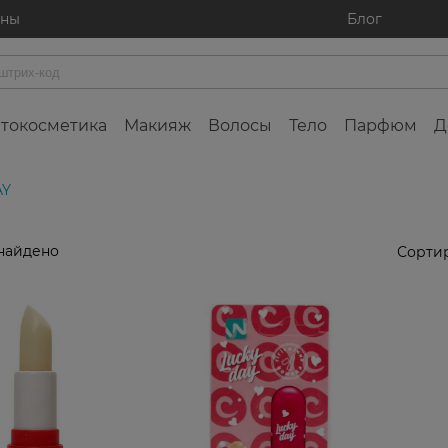
ины
Блог
токосметика
Макияж
Волосы
Тело
Парфюм
Д
AY
найдено
Сортир