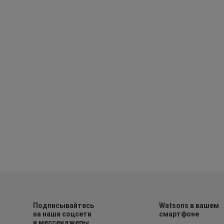
Подписывайтесь
Watsons в вашем
на наши соцсети
смартфоне
и мессенджеры