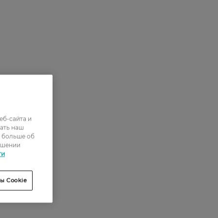
еб-сайта и
ать наш
ь больше об
ошении
ти
ы Cookie