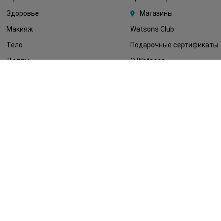
Здоровье
Магазины
Макияж
Watsons Club
Тело
Подарочные сертификаты
Детям
О Watsons
Волосы
Карьера в Watsons
Дерматокосметика
Контакты
Блог
Оплата и доставка
FAQ
Политика
конфиденциальности
Публичная оферта
СМИ о нас
Возврат заказа