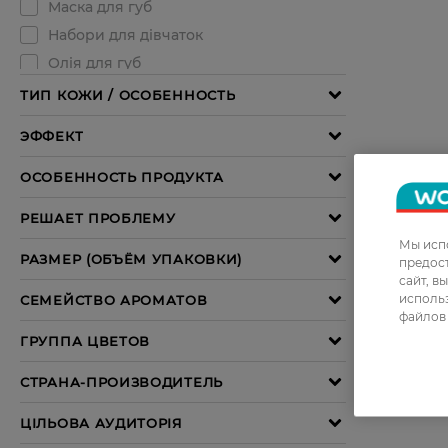
Мы испо
предос
сайт, в
использ
файлов 