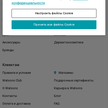
конфиденциальности
Парфюмерия
Здоровье
Акции
Макияж
Настроить файлы Cookie
Лицо
Тело
Принять все файлы Cookie
Подарки
Детям
Дом
Волосы
Аксессуары
Дерматокосметика
Бренды
Клиентам
Правила и условия
Магазины
Watsons Club
Подарочные сертификаты
О Watsons
Карьера в Watsons
Контакты
Блог
Оплата и доставка
FAQ