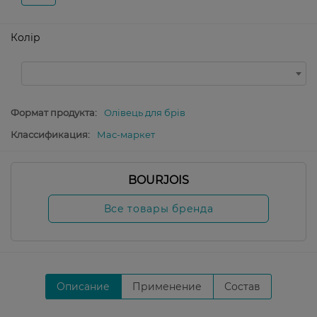
Колір
Формат продукта:
Олівець для брів
Классификация:
Мас-маркет
BOURJOIS
Все товары бренда
Описание
Применение
Состав