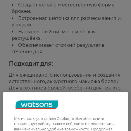
Создает четкую и естественную форму
бровей.
Встроенная щёточка для расчесывания и
укладки.
Насыщенный пигмент и лёгкая
растушёвка.
Обеспечивает стойкий результат в
течение дня.
Подходит для:
Для ежедневного использования и создания
естественного, аккуратного макияжа бровей.
Для всех типов бровей, особенно для тех, кто
хочет подчеркнуть форму и выразительность.
Страна-производитель:
Италия
Мы используем файлы Cookie, чтобы обеспечить
Рейтинг и отзывы
правильную работу нашего веб-сайта и предоставить
вам максимально удобные возможности. Продолжая