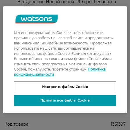
В отделение Новой почты - 99 грн, бесплатно
от 699 грн
Укрпочта
Стоимость доставки – 79 грн, бесплатная
доставка от – 599 грн
Мы используем файлы Cookie, чтобы обеспечить
правильную работу нашего веб-сайта и предоставить
Забрать сегодня в магазине Watsons
вам максимально удобные возможности. Продолжая
использовать наш сайт, вы соглашаетесь на
Стоимость доставки – 0 грн
использование файлов Cookie. Если вы хотите узнать
Стоимость доставки – 99 грн, бесплатная доставка от – 699 грн
больше об использовании нами файлов Cookie и/или
Показать больше
изменить свои предпочтения в отношении файлов
Cookie, пожалуйста, посетите страницу
Политика
Оплата
конфиденциальности
Оплата картой
Настроить файлы Cookie
Послеоплата
Принять все файлы Cookie
Показать больше
Код товара
1351397