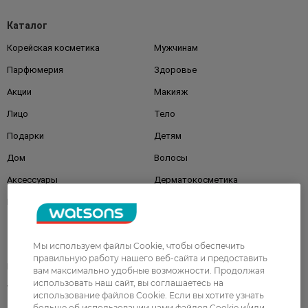
Каталог
Корейская косметика
Мужчинам
Парфюмерия
Здоровье
Акции
Макияж
Лицо
Тело
Подарки
Детям
Дом
Волосы
Аксессуары
Дерматокосметика
Бренды
Клиентам
Мы используем файлы Cookie, чтобы обеспечить
правильную работу нашего веб-сайта и предоставить
Правила и условия
Магазины
вам максимально удобные возможности. Продолжая
использовать наш сайт, вы соглашаетесь на
Watsons Club
Подарочные сертификаты
использование файлов Cookie. Если вы хотите узнать
больше об использовании нами файлов Cookie и/или