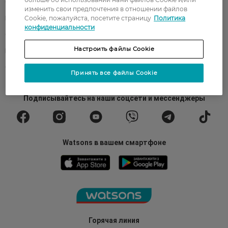
О Watsons
Карьера в Watsons
изменить свои предпочтения в отношении файлов
Cookie, пожалуйста, посетите страницу
Политика
Контакты
Блог
конфиденциальности
Оплата и доставка
FAQ
Настроить файлы Cookie
Политика конфиденциальности
Публичная оферта
СМИ о нас
Возврат заказа
Принять все файлы Cookie
Подписывайтесь
на наши соцсети
и мессенджеры
Watsons в вашем смартфоне
Горячая линия