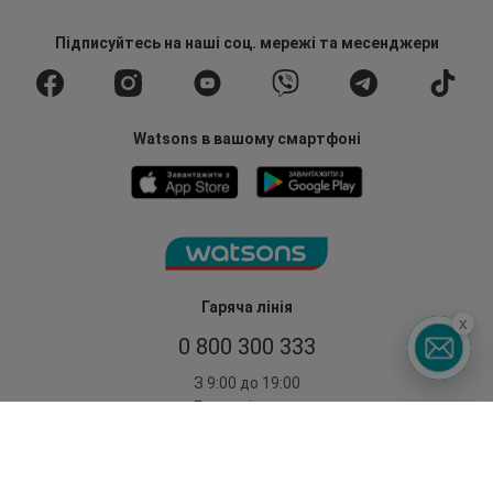
Підписуйтесь
на наші соц. мережі
та месенджери
Watsons в вашому смартфоні
Гаряча лінія
x
0 800 300 333
З 9:00 до 19:00
Без вихідних