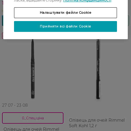
ласка, відвідайте сторінку
Політіка конфіденційності
179,99 ГРН
Налаштувати файли Cookie
Прийняти всі файли Cookie
-25%
27 07 - 23 08
0_Спец.ціна
Олівець для очей Rimmel
Soft Kohl 1,2 г
Олівець для очей Rimmel