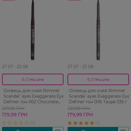
27 07 - 23 08
27 07 - 23 08
0_Спец.ціна
0_Спец.ціна
Олівець для очей Rimmel
Олівець для очей Rimmel
Scandal`eyes Exaggerate Eye
Scandal`eyes Exaggerate Eye
Definer тон 002 Chocolate
Definer тон 006 Taupe 035 г
Brown 035 г
239,99 ГРН
239,99 ГРН
179,99 ГРН
179,99 ГРН