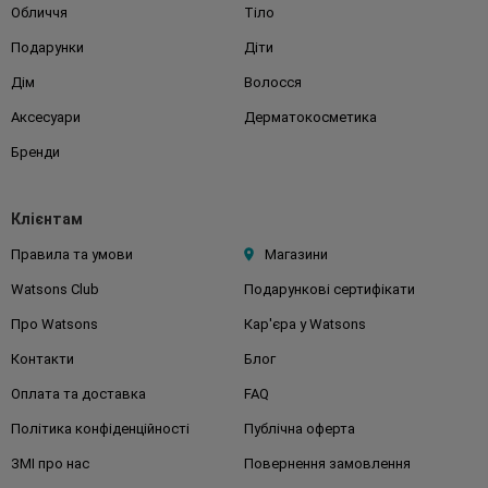
Обличчя
Тіло
Подарунки
Діти
Дім
Волосся
Аксесуари
Дерматокосметика
Бренди
Клієнтам
Правила та умови
Магазини
Watsons Club
Подарункові сертифікати
Про Watsons
Кар'єра у Watsons
Контакти
Блог
Оплата та доставка
FAQ
Політика конфіденційності
Публічна оферта
ЗМІ про нас
Повернення замовлення