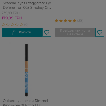
Scandal`eyes Exaggerate Eye
Definer тон 003 Smokey Gray
035 г
239,99 ГРН
179,99 ГРН
Олівець для очей Rimmel
Kind&Free 01 Pitch 1,1 г