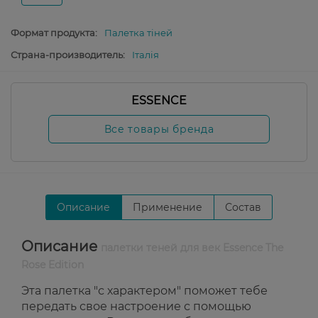
Формат продукта:
Палетка тіней
Страна-производитель:
Італія
ESSENCE
Все товары бренда
Описание
Применение
Состав
Описание
палетки теней для век Essence The
Rose Edition
Эта палетка "с характером" поможет тебе
передать свое настроение с помощью