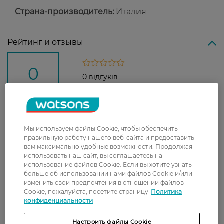
Страна-производитель:
Италия
Рейтинг и отзывы
0
0 відгуків
З 0 відгуків
Доставка
Мы используем файлы Cookie, чтобы обеспечить
правильную работу нашего веб-сайта и предоставить
вам максимально удобные возможности. Продолжая
Новая почта
использовать наш сайт, вы соглашаетесь на
использование файлов Cookie. Если вы хотите узнать
В отделение Новой почты - 99 грн, бесплатно
больше об использовании нами файлов Cookie и/или
от 699 грн
изменить свои предпочтения в отношении файлов
Cookie, пожалуйста, посетите страницу
Политика
Укрпочта
конфиденциальности
Стоимость доставки – 79 грн, бесплатная
доставка от – 599 грн
Настроить файлы Cookie