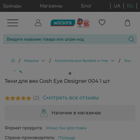
Бренды
Магазины
Блог
UA
RU
/
/
/
Макияж
Косметика для бровей и глаз
Тени для
Тени для век Gosh Eye Designer 004 1 шт
2
Смотреть все отзывы
Наличие в магазинах
Формат продукта:
Моно тіні для повік
Страна-производитель:
Польща