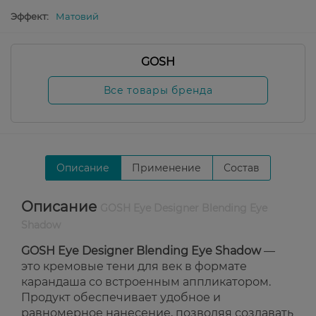
Эффект:
Матовий
GOSH
Все товары бренда
Описание
Применение
Состав
Описание
GOSH Eye Designer Blending Eye
Shadow
GOSH Eye Designer Blending Eye Shadow
—
это кремовые тени для век в формате
карандаша со встроенным аппликатором.
Продукт обеспечивает удобное и
равномерное нанесение, позволяя создавать