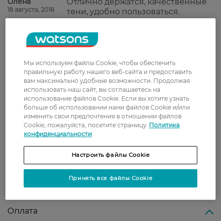
Олена
Отлично держатся, качественные
18 августа, 2018
тени, удобно пользоваться.
Доставка
Мы используем файлы Cookie, чтобы обеспечить
правильную работу нашего веб-сайта и предоставить
Новая почта
вам максимально удобные возможности. Продолжая
использовать наш сайт, вы соглашаетесь на
В отделение Новой почты - 99 грн, бесплатно
использование файлов Cookie. Если вы хотите узнать
от 699 грн
больше об использовании нами файлов Cookie и/или
изменить свои предпочтения в отношении файлов
Укрпочта
Cookie, пожалуйста, посетите страницу
Политика
конфиденциальности
Стоимость доставки – 79 грн, бесплатная
доставка от – 599 грн
Настроить файлы Cookie
Забрать сегодня в магазине Watsons
Стоимость доставки – 0 грн
Принять все файлы Cookie
Стоимость доставки – 99 грн, бесплатная доставка от – 699 грн
Показать больше
Оплата