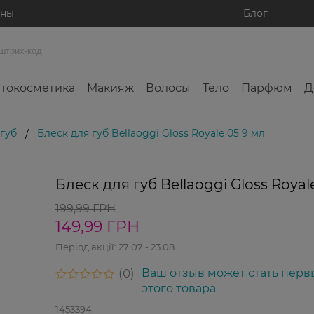
ины
Блог
токосметика
Макияж
Волосы
Тело
Парфюм
Д
 губ
Блеск для губ Bellaoggi Gloss Royale 05 9 мл
/
Блеск для губ Bellaoggi Gloss Royal
Финальная
распродажа
199,99 ГРН
149,99 ГРН
Період акції:
27 07 - 23 08
0
Ваш отзыв может стать перв
этого товара
1453394