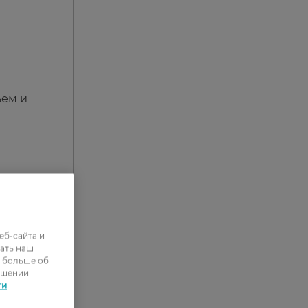
ъем и
еб-сайта и
ать наш
ь больше об
ошении
ти