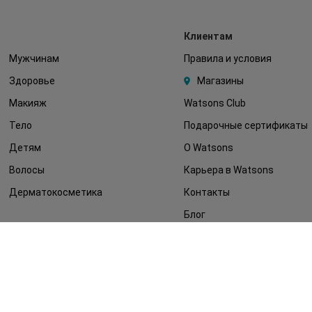
Клиентам
Мужчинам
Правила и условия
Здоровье
Магазины
Макияж
Watsons Club
Тело
Подарочные сертификаты
Детям
О Watsons
Волосы
Карьера в Watsons
Дерматокосметика
Контакты
Блог
Оплата и доставка
FAQ
Политика
конфиденциальности