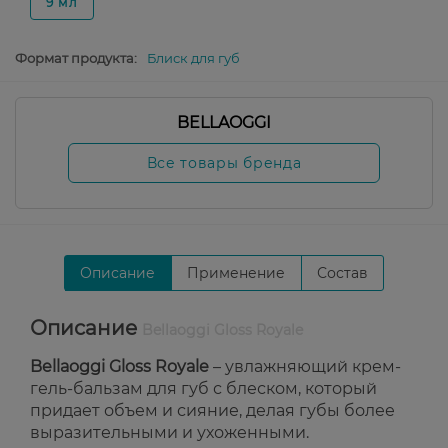
9 мл
Формат продукта:
Блиск для губ
BELLAOGGI
Все товары бренда
Описание
Применение
Состав
Описание
Bellaoggi Gloss Royale
Bellaoggi Gloss Royale
– увлажняющий крем-
гель-бальзам для губ с блеском, который
придает объем и сияние, делая губы более
выразительными и ухоженными.