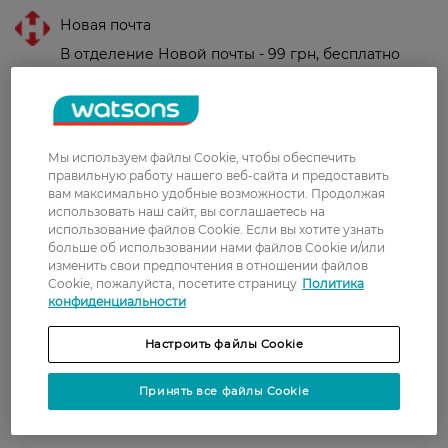
Новая почта
В отделение Новой почты - 99 грн, бесплатно
от 699 грн
Укрпочта
Стоимость доставки – 79 грн, бесплатная
Мы используем файлы Cookie, чтобы обеспечить
доставка от – 599 грн
правильную работу нашего веб-сайта и предоставить
вам максимально удобные возможности. Продолжая
Забрать сегодня в магазине Watsons
использовать наш сайт, вы соглашаетесь на
Стоимость доставки – 0 грн
использование файлов Cookie. Если вы хотите узнать
Стоимость доставки – 99 грн, бесплатная доставка от – 699 грн
больше об использовании нами файлов Cookie и/или
Показать больше
изменить свои предпочтения в отношении файлов
Cookie, пожалуйста, посетите страницу
Политика
Оплата
конфиденциальности
Оплата картой
Настроить файлы Cookie
Послеоплата
Принять все файлы Cookie
Показать больше