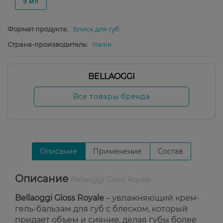
9 мл
Формат продукта:
Блиск для губ
Страна-производитель:
Італія
BELLAOGGI
Все товары бренда
Описание
Применение
Состав
Описание
Bellaoggi Gloss Royale
Bellaoggi Gloss Royale
– увлажняющий крем-
гель-бальзам для губ с блеском, который
придает объем и сияние, делая губы более