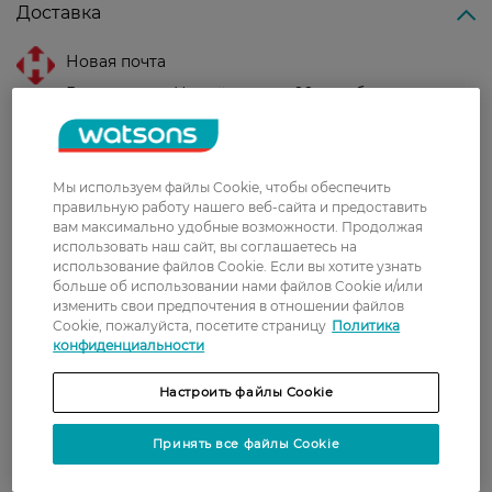
Доставка
Новая почта
В отделение Новой почты - 99 грн, бесплатно
от 699 грн
Укрпочта
Стоимость доставки – 79 грн, бесплатная
Мы используем файлы Cookie, чтобы обеспечить
правильную работу нашего веб-сайта и предоставить
доставка от – 599 грн
вам максимально удобные возможности. Продолжая
использовать наш сайт, вы соглашаетесь на
Забрать сегодня в магазине Watsons
использование файлов Cookie. Если вы хотите узнать
Стоимость доставки – 0 грн
больше об использовании нами файлов Cookie и/или
Стоимость доставки – 99 грн, бесплатная доставка от – 699 грн
изменить свои предпочтения в отношении файлов
Показать больше
Cookie, пожалуйста, посетите страницу
Политика
конфиденциальности
Оплата
Настроить файлы Cookie
Оплата картой
Принять все файлы Cookie
Послеоплата