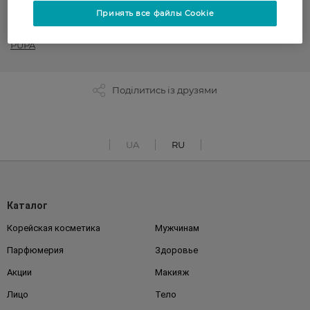
Принять все файлы Cookie
Блеск для губ
PUPA
Поділитись із друзями
UA
RU
Каталог
Корейская косметика
Мужчинам
Парфюмерия
Здоровье
Акции
Макияж
Лицо
Тело