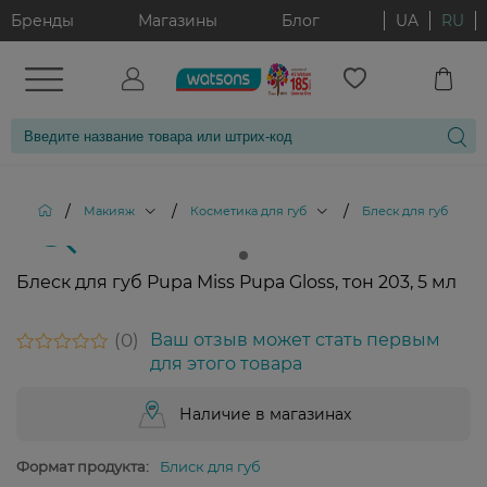
Бренды
Магазины
Блог
UA
RU
/
/
/
/
Макияж
Косметика для губ
Блеск для губ
Б
Блеск для губ Pupa Miss Pupa Gloss, тон 203, 5 мл
0
Ваш отзыв может стать первым
для этого товара
Наличие в магазинах
Формат продукта:
Блиск для губ