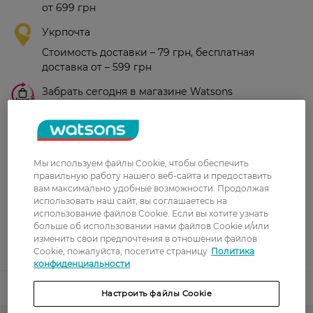
от 699 грн
Укрпочта
Стоимость доставки – 79 грн, бесплатная
доставка от – 599 грн
Забрать сегодня в магазине Watsons
Стоимость доставки – 0 грн
Стоимость доставки – 99 грн, бесплатная доставка от – 699 грн
Показать больше
Оплата
Мы используем файлы Cookie, чтобы обеспечить
правильную работу нашего веб-сайта и предоставить
вам максимально удобные возможности. Продолжая
Оплата картой
использовать наш сайт, вы соглашаетесь на
использование файлов Cookie. Если вы хотите узнать
Послеоплата
больше об использовании нами файлов Cookie и/или
изменить свои предпочтения в отношении файлов
Показать больше
Cookie, пожалуйста, посетите страницу
Политика
конфиденциальности
Код товара
Настроить файлы Cookie