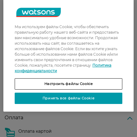
З 0 відгуків
Доставка
Мы используем файлы Cookie, чтобы обеспечить
правильную работу нашего веб-сайта и предоставить
Новая почта
вам максимально удобные возможности. Продолжая
использовать наш сайт, вы соглашаетесь на
В отделение Новой почты - 99 грн, бесплатно
использование файлов Cookie. Если вы хотите узнать
от 699 грн
больше об использовании нами файлов Cookie и/или
изменить свои предпочтения в отношении файлов
Укрпочта
Cookie, пожалуйста, посетите страницу
Политика
Стоимость доставки – 79 грн, бесплатная
конфиденциальности
доставка от – 599 грн
Настроить файлы Cookie
Забрать сегодня в магазине Watsons
Стоимость доставки – 0 грн
Принять все файлы Cookie
Стоимость доставки – 99 грн, бесплатная доставка от – 699 грн
Показать больше
Оплата
Оплата картой