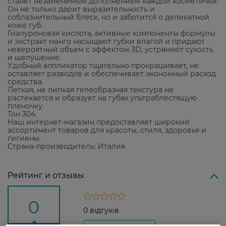
станет незаменимым дополнением каждой косметички.
Он не только дарит выразительность и
соблазнительный блеск, но и заботится о деликатной
коже губ.
Гиалуроновая кислота, активные компоненты формулы
и экстракт манго насыщают губки влагой и придают
невероятный объем с эффектом 3D, устраняют сухость
и шелушение.
Удобный аппликатор тщательно прокрашивает, не
оставляет разводов и обеспечивает экономный расход
средства.
Легкая, не липкая гелеобразная текстура не
растекается и образует на губах ультраблестящую
пленочку.
Тон 304.
Наш интернет-магазин предоставляет широкий
ассортимент товаров для красоты, стиля, здоровья и
гигиены.
Страна-производитель: Италия
Рейтинг и отзывы
0
0 відгуків