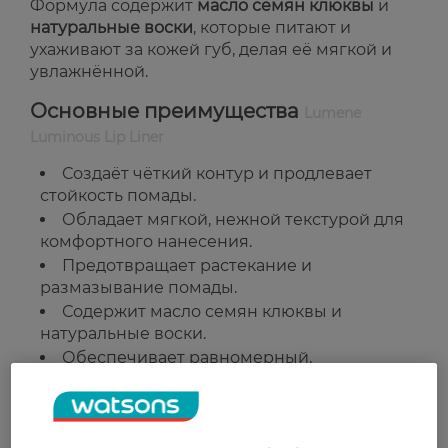
Формула содержит
масло семян клюквы
и
натуральные воски
, которые питают и
ухаживают за кожей губ, делая её мягкой и
увлажнённой.
Основные преимущества
Lumene
Luminous Lip Liner
Создаёт чёткий контур и продлевает
стойкость помады.
Обладает мягкой, нежной текстурой для
комфортного нанесения.
Предотвращает растекание и
размазывание помады.
Содержит масло семян клюквы и
натуральные воски.
Обеспечивает равномерный,
насыщенный цвет.
Страна-производитель:
Финляндия