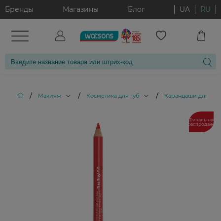
Бренды
Магазины
Блог
UA
RU
/
/
/
Макияж
Косметика для губ
Карандаши для губ
Финальная
распродажа