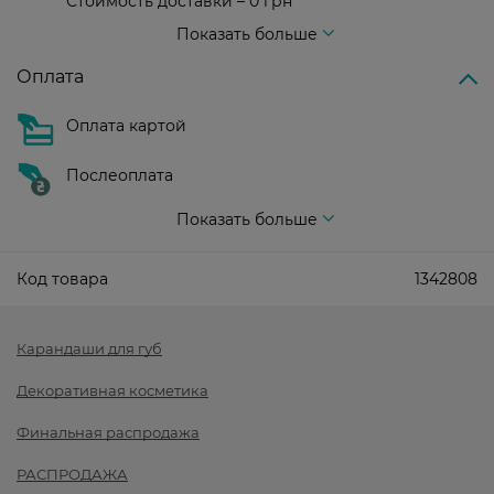
Стоимость доставки – 0 грн
Стоимость доставки – 99 грн, бесплатная доставка от – 699 грн
Показать больше
Оплата
Оплата картой
Послеоплата
Показать больше
Код товара
1342808
Карандаши для губ
Декоративная косметика
Финальная распродажа
РАСПРОДАЖА