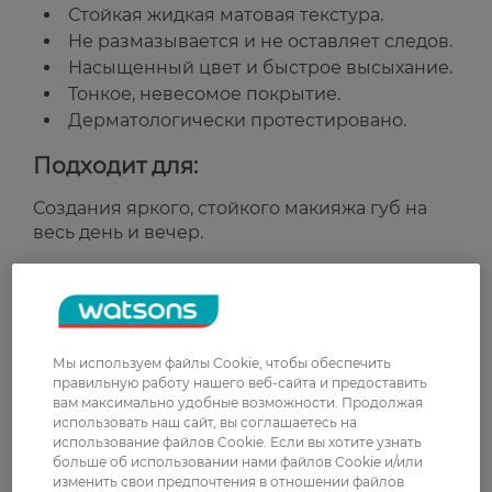
Стойкая жидкая матовая текстура.
Не размазывается и не оставляет следов.
Насыщенный цвет и быстрое высыхание.
Тонкое, невесомое покрытие.
Дерматологически протестировано.
Подходит для:
Создания яркого, стойкого макияжа губ на
весь день и вечер.
Рейтинг и отзывы
0
Мы используем файлы Cookie, чтобы обеспечить
0 відгуків
правильную работу нашего веб-сайта и предоставить
вам максимально удобные возможности. Продолжая
использовать наш сайт, вы соглашаетесь на
З 0 відгуків
использование файлов Cookie. Если вы хотите узнать
больше об использовании нами файлов Cookie и/или
изменить свои предпочтения в отношении файлов
Доставка