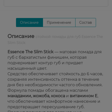
Описание
Применение
Состав
Описание
стойкой помады для губ Essence The
Slim Stick
Essence The Slim Stick
— матовая помада для
губ с бархатистым финишем, которая
подчеркивает контур губ и придает
насыщенный цвет.
Средство обеспечивает стойкость до 6 часов,
сохраняя интенсивность оттенка в течение
дня без необходимости частого обновления.
Формула помады обогащена маслами
макадамии, жожоба, кокоса
и
витамином Е
,
что обеспечивает комфортное нанесение и
предотвращает пересушивание губ.