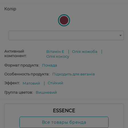
Колір
Активный
Вітамін E
Олія жожоба
компонент:
Олія кокосу
Формат продукта:
Помада
Особенность продукта:
Підходить для веганів
Эффект:
Стійкий
Матовий
Группа цветов:
Вишневий
ESSENCE
Все товары бренда