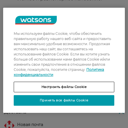
Подходит для:
Ежедневного использования и создания
насыщенного матового макияжа губ.
Мы используем файлы Cookie, чтобы обеспечить
Для всех типов кожи губ.
правильную работу нашего веб-сайта и предоставить
вам максимально удобные возможности. Продолжая
Страна-производитель:
Германия
использовать наш сайт, вы соглашаетесь на
использование файлов Cookie. Если вы хотите узнать
больше об использовании нами файлов Cookie и/или
Рейтинг и отзывы
изменить свои предпочтения в отношении файлов
Cookie, пожалуйста, посетите страницу
Политика
конфиденциальности
0
0 відгуків
Настроить файлы Cookie
З 0 відгуків
Принять все файлы Cookie
Доставка
Новая почта