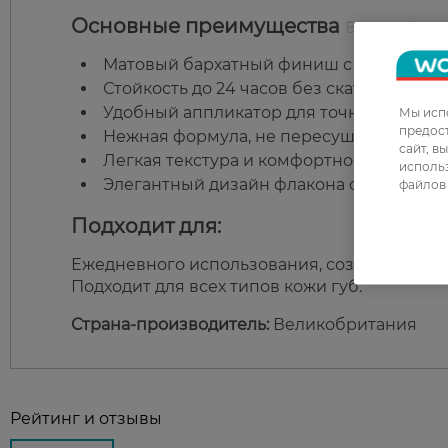
Основные преимущества
Bourjois Rouge
Матовый бархатный финиш с насыщенн
Стойкость до 24 часов без скатывания и 
Удобный аппликатор для точного и рав
Мы испо
предос
Нежная формула, не пересушивающая ко
сайт, в
Легкая текстура и комфортное ощущение
использ
Элегантный дизайн флакона с золотист
файлов 
Подходит для:
Ежедневного использования, создания как е
Подходит для всех типов кожи губ.
Страна-производитель:
Великобритания
Рейтинг и отзывы