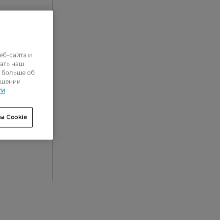
еб-сайта и
ать наш
ь больше об
ошении
ти
ы Cookie