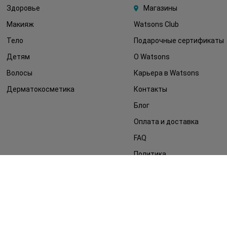
Здоровье
Магазины
Макияж
Watsons Club
Тело
Подарочные сертификаты
Детям
О Watsons
Волосы
Карьера в Watsons
Дерматокосметика
Контакты
Блог
Оплата и доставка
FAQ
Политика
конфиденциальности
Публичная оферта
СМИ о нас
Возврат заказа