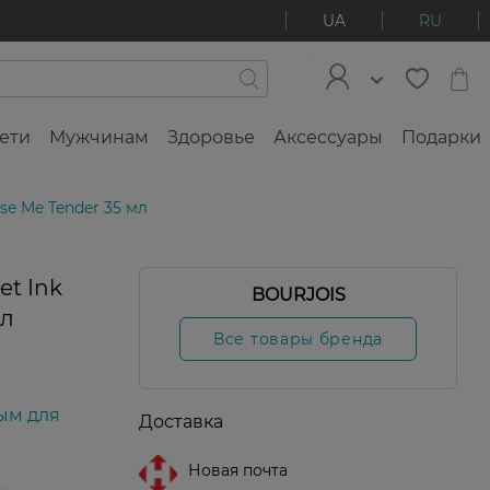
UA
RU
ети
Мужчинам
Здоровье
Аксессуары
Подарки
se Me Tender 35 мл
et Ink
BOURJOIS
мл
Все товары бренда
ым для
Доставка
Новая почта