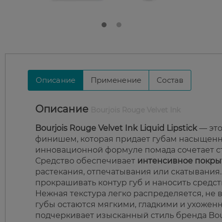
Описание
Применение
Состав
Описание
Bourjois Rouge Velvet Ink
Bourjois Rouge Velvet Ink Liquid Lipstick
— это
финишем, которая придает губам насыщенн
инновационной формуле помада сочетает ст
Средство обеспечивает
интенсивное покры
растекания, отпечатывания или скатывания
прокрашивать контур губ и наносить средст
Нежная текстура легко распределяется, не
губы остаются мягкими, гладкими и ухожен
подчеркивает изысканный стиль бренда Bou