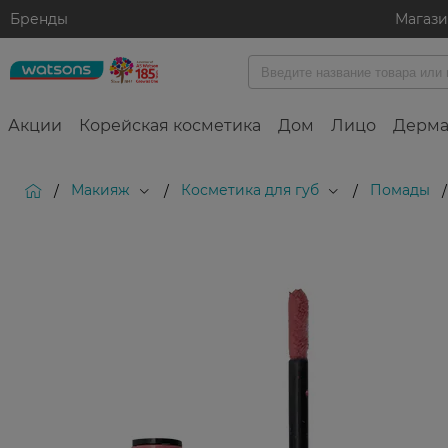
Бренды
Магаз
Акции
Корейская косметика
Дом
Лицо
Дерма
Макияж
Косметика для губ
Помады
/
/
/
/