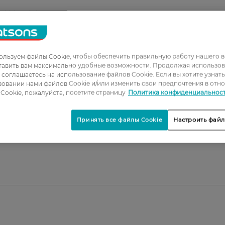
 Velvet Ink
ым цветом.
следов.
номерного нанесения.
льзуем файлы Cookie, чтобы обеспечить правильную работу нашего в
тавить вам максимально удобные возможности. Продолжая использов
жу губ.
ы соглашаетесь на использование файлов Cookie. Если вы хотите узнат
 на губах.
овании нами файлов Cookie и/или изменить свои предпочтения в отн
ой крышечкой.
Cookie, пожалуйста, посетите страницу
Политика конфиденциальнос
Принять все файлы Cookie
Настроить файл
стественного, так и выразительного макияжа губ.