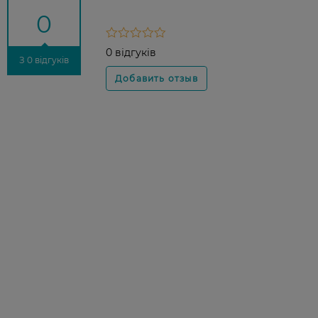
0
0 відгуків
З 0 відгуків