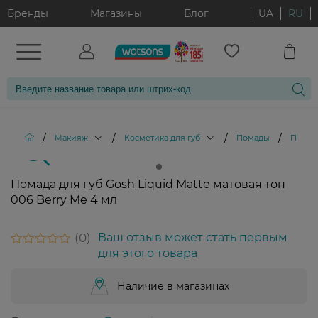
Бренды
Магазины
Блог
UA
RU
/
/
/
/
Макияж
Косметика для губ
Помады
Помада
Помада для губ Gosh Liquid Matte матовая тон
006 Berry Me 4 мл
0
Ваш отзыв может стать первым
для этого товара
Наличие в магазинах