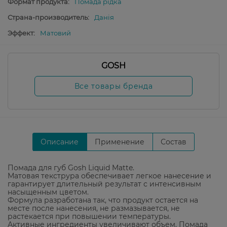
Формат продукта:
Помада рідка
Страна-производитель:
Данія
Эффект:
Матовий
GOSH
Все товары бренда
Описание
Применение
Состав
Помада для губ Gosh Liquid Matte.
Матовая текструра обеспечивает легкое нанесение и
гарантирует длительный результат с интенсивным
насыщенным цветом.
Формула разработана так, что продукт остается на
месте после нанесения, не размазывается, не
растекается при повышении температуры.
Активные ингредиенты увеличивают объем. Помада