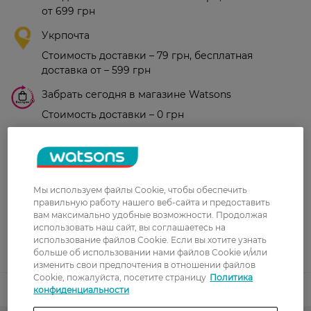
от 699 грн
Укрпочта
Стоимость доставки – 79 грн, бесплатная
доставка от – 599 грн
Забрать сегодня в магазине Watsons
Стоимость доставки – 0 грн
Стоимость доставки – 99 грн, бесплатная доставка от – 699 грн
Показать больше
Оплата
Мы используем файлы Cookie, чтобы обеспечить
Оплата картой
правильную работу нашего веб-сайта и предоставить
вам максимально удобные возможности. Продолжая
Послеоплата
использовать наш сайт, вы соглашаетесь на
использование файлов Cookie. Если вы хотите узнать
Показать больше
больше об использовании нами файлов Cookie и/или
изменить свои предпочтения в отношении файлов
Cookie, пожалуйста, посетите страницу
Политика
Код товара
конфиденциальности