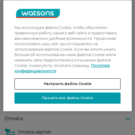
З 0 відгуків
Доставка
Мы используем файлы Cookie, чтобы обеспечить
правильную работу нашего веб-сайта и предоставить
Новая почта
вам максимально удобные возможности. Продолжая
использовать наш сайт, вы соглашаетесь на
В отделение Новой почты - 99 грн, бесплатно
использование файлов Cookie. Если вы хотите узнать
от 699 грн
больше об использовании нами файлов Cookie и/или
изменить свои предпочтения в отношении файлов
Укрпочта
Cookie, пожалуйста, посетите страницу
Политика
конфиденциальности
Стоимость доставки – 79 грн, бесплатная
доставка от – 599 грн
Настроить файлы Cookie
Забрать сегодня в магазине Watsons
Стоимость доставки – 0 грн
Принять все файлы Cookie
Стоимость доставки – 99 грн, бесплатная доставка от – 699 грн
Показать больше
Оплата
Оплата картой