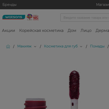
Бренды
Магаз
Акции
Корейская косметика
Дом
Лицо
Дерма
Макияж
Косметика для губ
Помады
/
/
/
/