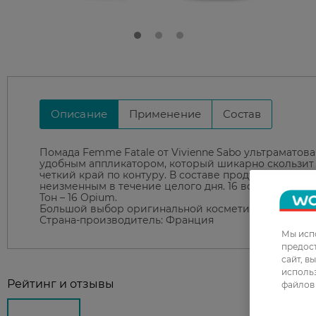
Описание
Применение
Состав
Помада Femme Fatale от Vivienne Sabo ультраматов
удобным аппликатором, который шикарно скользит 
четкий край по контуру. В составе продукта прис
неизменным в течение целого дня. 16 восхитительны
Тон – 16 Opium.
Большой выбор оригинальной косметики в online-st
Страна-производитель: Франция
Мы испо
предос
сайт, в
использ
Рейтинг и отзывы
файлов 