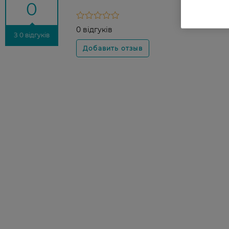
0
0 відгуків
З 0 відгуків