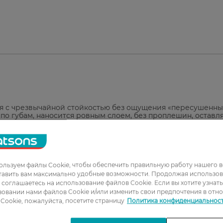
ая с чрезвычайной стойкостью без ощущения «пересушенных
по губам, наносится ровным слоем, без проплешин, оставл
утствуют современные силиконы, которые помогают покрыти
х матовых х оттенков станут твоей визитной карточкой.
ore Watsons.
льзуем файлы Cookie, чтобы обеспечить правильную работу нашего в
тавить вам максимально удобные возможности. Продолжая использов
ы соглашаетесь на использование файлов Cookie. Если вы хотите узнат
овании нами файлов Cookie и/или изменить свои предпочтения в отн
Cookie, пожалуйста, посетите страницу
Политика конфиденциальнос
1