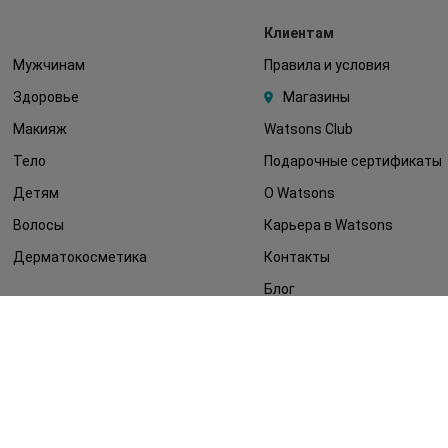
Клиентам
Мужчинам
Правила и условия
Здоровье
Магазины
Макияж
Watsons Club
Тело
Подарочные сертификаты
Детям
О Watsons
Волосы
Карьера в Watsons
Дерматокосметика
Контакты
Блог
Оплата и доставка
FAQ
Политика
конфиденциальности
Публичная оферта