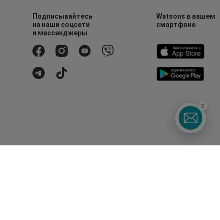
Подписывайтесь
Watsons в вашем
на наши соцсети
смартфоне
и мессенджеры
x