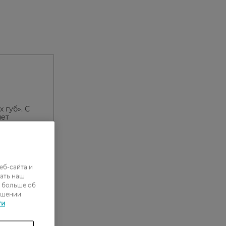
 губ». С
яет
ю быть
еб-сайта и
ать наш
ь больше об
ошении
ти
0