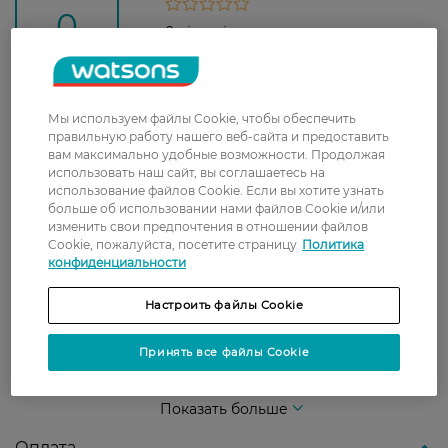
0
0 відгуків
З 0 відгуків
Мы используем файлы Cookie, чтобы обеспечить
Доставка
правильную работу нашего веб-сайта и предоставить
вам максимально удобные возможности. Продолжая
использовать наш сайт, вы соглашаетесь на
Новая почта
использование файлов Cookie. Если вы хотите узнать
В отделение Новой почты - 99 грн, бесплатно
больше об использовании нами файлов Cookie и/или
изменить свои предпочтения в отношении файлов
от 699 грн
Cookie, пожалуйста, посетите страницу
Политика
конфиденциальности
Укрпочта
Стоимость доставки – 79 грн, бесплатная
Настроить файлы Cookie
доставка от – 599 грн
Забрать сегодня в магазине Watsons
Принять все файлы Cookie
Стоимость доставки – 0 грн
Стоимость доставки – 99 грн, бесплатная доставка от – 699 грн
Показать больше
Оплата