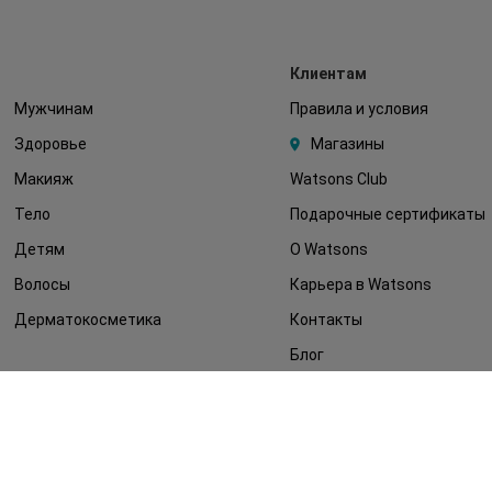
Клиентам
Мужчинам
Правила и условия
Здоровье
Магазины
Макияж
Watsons Club
Тело
Подарочные сертификаты
Детям
О Watsons
Волосы
Карьера в Watsons
Дерматокосметика
Контакты
Блог
Оплата и доставка
FAQ
Политика
конфиденциальности