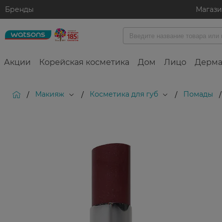
Бренды
Магаз
Акции
Корейская косметика
Дом
Лицо
Дерма
Макияж
Косметика для губ
Помады
/
/
/
/