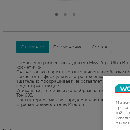
Описание
Применение
Состав
Помада ультраблестящая для губ Miss Pupa Ultra Br
косметички.
Она не только дарит выразительность и соблазнител
компоненты формулы и экстракт хлопка насыщают г
Тщательно прокрашивает, не оставляет разводов и 
акцентирует их цвет.
Уникальная, не липкая желеобразная текстура не р
Тон 603.
Наш интернет-магазин предоставляет широкий ассор
Мы испо
Страна-производитель: Италия
предос
сайт, в
использ
файлов 