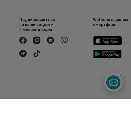
Подписывайтесь
Watsons в вашем
на наши соцсети
смартфоне
и мессенджеры
x