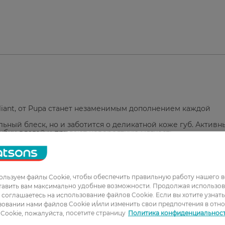
illiant, от Pupa станет незаменимым дополнением каждой
ьный блеск, но и заботится о деликатной коже губ. Активн
убки влагой и придают невероятную мягкость.
обеспечивает кристальное покрытие, подчеркивая объем г
астекается. Дерматологически тестировано.
тимент товаров для красоты, стиля, здоровья и гигиены.
льзуем файлы Cookie, чтобы обеспечить правильную работу нашего в
тавить вам максимально удобные возможности. Продолжая использов
ы соглашаетесь на использование файлов Cookie. Если вы хотите узнат
овании нами файлов Cookie и/или изменить свои предпочтения в отн
Cookie, пожалуйста, посетите страницу
Политика конфиденциальнос