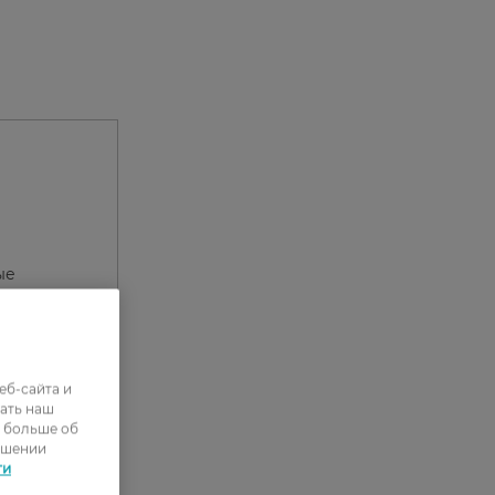
ые
уб и
еб-сайта и
ать наш
ь больше об
ошении
ти