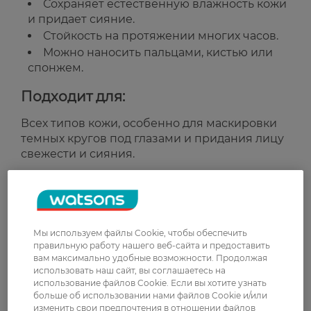
Сохраняет естественную влажность кожи
и придает сияние.
Стойкость на протяжении многих часов.
Можно наносить пальцами, кистью или
спонжем.
Подходит для:
Всех типов кожи, особенно для маскировки
темных кругов под глазами и придания лицу
свежести и сияния.
Рейтинг и отзывы
0
Мы используем файлы Cookie, чтобы обеспечить
0 відгуків
правильную работу нашего веб-сайта и предоставить
вам максимально удобные возможности. Продолжая
использовать наш сайт, вы соглашаетесь на
З 0 відгуків
использование файлов Cookie. Если вы хотите узнать
больше об использовании нами файлов Cookie и/или
изменить свои предпочтения в отношении файлов