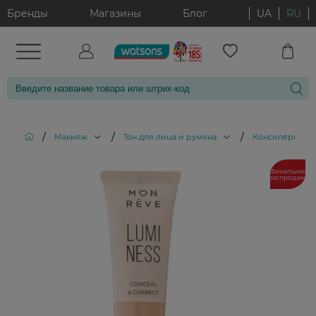
Бренды
Магазины
Блог
UA
RU
/
/
/
/
Макияж
Тон для лица и румяна
Консилеры
Финальная
распродажа