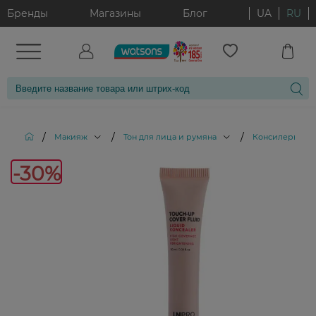
Бренды
Магазины
Блог
UA
RU
/
/
/
/
Макияж
Тон для лица и румяна
Консилеры
-30%
-30%