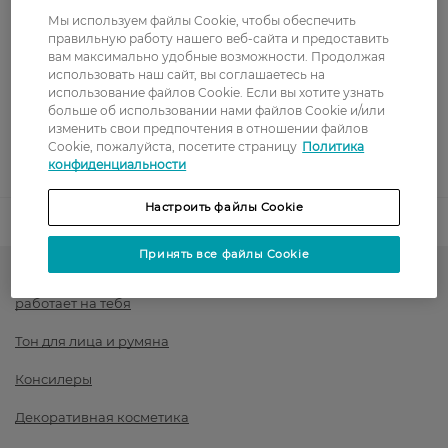
Показать больше
Мы используем файлы Cookie, чтобы обеспечить
Оплата
правильную работу нашего веб-сайта и предоставить
вам максимально удобные возможности. Продолжая
использовать наш сайт, вы соглашаетесь на
Оплата картой
использование файлов Cookie. Если вы хотите узнать
больше об использовании нами файлов Cookie и/или
Послеоплата
изменить свои предпочтения в отношении файлов
Cookie, пожалуйста, посетите страницу
Политика
конфиденциальности
Показать больше
Настроить файлы Cookie
Код товара
1516513
Принять все файлы Cookie
LN PROFESSIONAL до -30%: создай макияж, который
работает на тебя
Тон для лица и румяна
Консилеры
Декоративная косметика