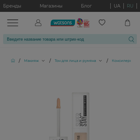
Бренды
Магазины
Блог
UA
RU
/
/
/
/
Макияж
Тон для лица и румяна
Консилеры