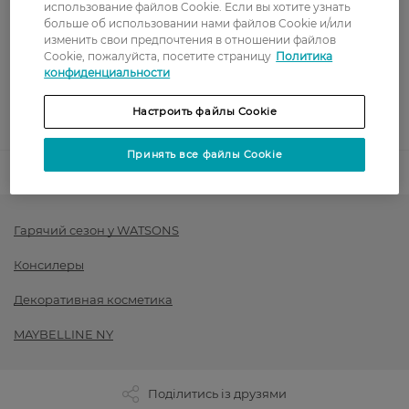
Оплата
использование файлов Cookie. Если вы хотите узнать
больше об использовании нами файлов Cookie и/или
изменить свои предпочтения в отношении файлов
Оплата картой
Cookie, пожалуйста, посетите страницу
Политика
конфиденциальности
Послеоплата
Настроить файлы Cookie
Показать больше
Принять все файлы Cookie
Код товара
1363346
Гарячий сезон у WATSONS
Консилеры
Декоративная косметика
MAYBELLINE NY
Поділитись із друзями