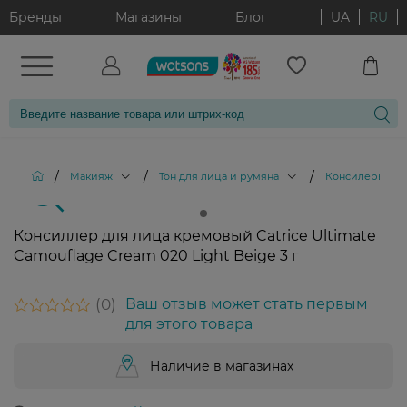
Бренды
Магазины
Блог
UA
RU
/
/
/
/
Макияж
Тон для лица и румяна
Консилеры
Консиллер для лица кремовый Catrice Ultimate
Camouflage Cream 020 Light Beige 3 г
0
Ваш отзыв может стать первым
для этого товара
Наличие в магазинах