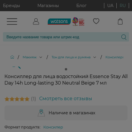
Бренды
Магазины
Блог
UA
RU
/
/
/
/
Макияж
Тон для лица и румяна
Консилеры
Консиллер для лица водостойкий Essence Stay All
Day 14h Long-lasting 30 Neutral Beige 7 мл
1
Смотреть все отзывы
Наличие в магазинах
Формат продукта:
Консилер