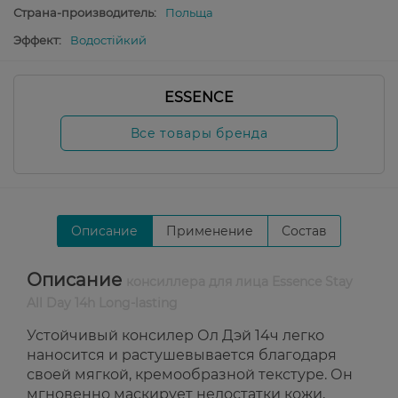
Страна-производитель:
Польща
Эффект:
Водостійкий
ESSENCE
Все товары бренда
Описание
Применение
Состав
Описание
консиллера для лица Essence Stay
All Day 14h Long-lasting
Устойчивый консилер Ол Дэй 14ч легко
наносится и растушевывается благодаря
своей мягкой, кремообразной текстуре. Он
мгновенно маскирует недостатки кожи,