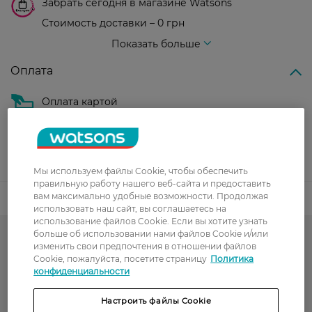
Забрать сегодня в магазине Watsons
Стоимость доставки – 0 грн
Стоимость доставки – 99 грн, бесплатная доставка от – 699 грн
Показать больше
Оплата
Оплата картой
Послеоплата
Показать больше
Мы используем файлы Cookie, чтобы обеспечить
правильную работу нашего веб-сайта и предоставить
вам максимально удобные возможности. Продолжая
Код товара
использовать наш сайт, вы соглашаетесь на
использование файлов Cookie. Если вы хотите узнать
больше об использовании нами файлов Cookie и/или
Тон для лица и румяна
изменить свои предпочтения в отношении файлов
Cookie, пожалуйста, посетите страницу
Политика
Корректоры для лица
конфиденциальности
Консилеры
Настроить файлы Cookie