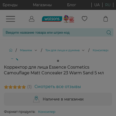
Бренды
Магазины
Блог
UA
RU
/
/
/
/
Макияж
Тон для лица и румяна
Консилеры
Корректор для лица Essence Cosmetics
Camouflage Matt Concealer 23 Warm Sand 5 мл
1
Смотреть все отзывы
Наличие в магазинах
Формат продукта:
Консилер