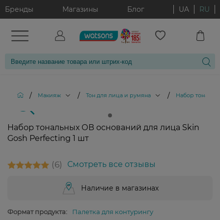
Бренды
Магазины
Блог
UA
RU
/
/
/
Макияж
Тон для лица и румяна
Набор тональны
Набор тональных ОВ оснований для лица Skin
Gosh Perfecting 1 шт
6
Смотреть все отзывы
Наличие в магазинах
Формат продукта:
Палетка для контурингу