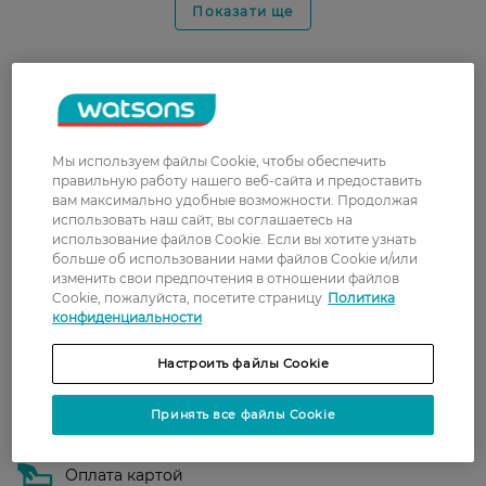
Показати ще
Доставка
Новая почта
Мы используем файлы Cookie, чтобы обеспечить
В отделение Новой почты - 99 грн, бесплатно
правильную работу нашего веб-сайта и предоставить
от 699 грн
вам максимально удобные возможности. Продолжая
использовать наш сайт, вы соглашаетесь на
Укрпочта
использование файлов Cookie. Если вы хотите узнать
больше об использовании нами файлов Cookie и/или
Стоимость доставки – 79 грн, бесплатная
изменить свои предпочтения в отношении файлов
доставка от – 599 грн
Cookie, пожалуйста, посетите страницу
Политика
конфиденциальности
Забрать сегодня в магазине Watsons
Стоимость доставки – 0 грн
Настроить файлы Cookie
Стоимость доставки – 99 грн, бесплатная доставка от – 699 грн
Показать больше
Принять все файлы Cookie
Оплата
Оплата картой