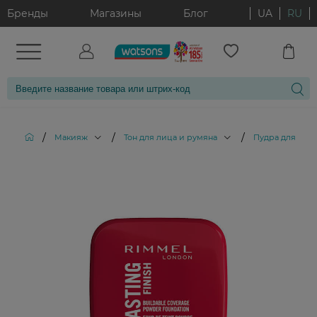
Бренды
Магазины
Блог
UA
RU
/
/
/
Макияж
Тон для лица и румяна
Пудра для лиц