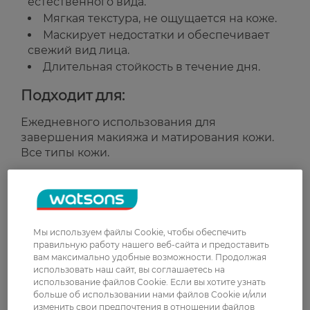
естественного вида.
Мягкая текстура, не ощущается на коже.
Маскирует недостатки и обеспечивает
свежий вид лица.
Длительная стойкость в течение дня.
Подходит для:
Ежедневного использования для
завершения макияжа и матирования кожи.
Все типы кожи.
Страна-производитель:
Великобритания
Рейтинг и отзывы
Мы используем файлы Cookie, чтобы обеспечить
правильную работу нашего веб-сайта и предоставить
0
вам максимально удобные возможности. Продолжая
0 відгуків
использовать наш сайт, вы соглашаетесь на
использование файлов Cookie. Если вы хотите узнать
больше об использовании нами файлов Cookie и/или
З 0 відгуків
изменить свои предпочтения в отношении файлов