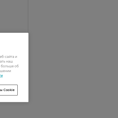
еб-сайта и
0
ать наш
ь больше об
0
ошении
0
ти
0
ы Cookie
0