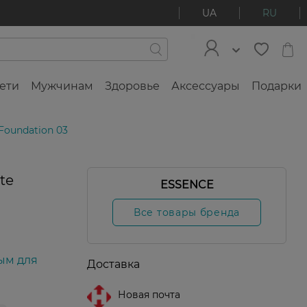
UA
RU
ети
Мужчинам
Здоровье
Аксессуары
Подарки
Foundation 03
te
ESSENCE
льная
одажа
Все товары бренда
ым для
Доставка
Новая почта