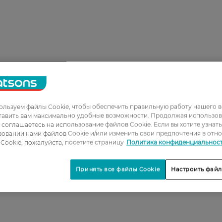
льзуем файлы Cookie, чтобы обеспечить правильную работу нашего в
1
тавить вам максимально удобные возможности. Продолжая использов
ы соглашаетесь на использование файлов Cookie. Если вы хотите узнат
2
овании нами файлов Cookie и/или изменить свои предпочтения в отн
3
Cookie, пожалуйста, посетите страницу
Политика конфиденциальнос
4
Принять все файлы Cookie
Настроить файл
5