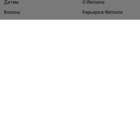
Детям
О Watsons
Волосы
Карьера в Watsons
Дерматокосметика
Контакты
Блог
Оплата и доставка
FAQ
Политика
конфиденциальности
Публичная оферта
СМИ о нас
Возврат заказа
©2014 - 2026. Условия использования сайта