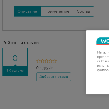
Описание
Применение
Состав
Рейтинг и отзывы
Мы испо
0
предос
сайт, в
использ
0 відгуків
файлов 
З 0 відгуків