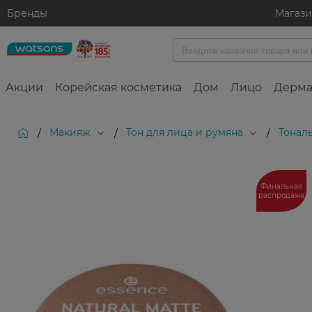
Бренды
Магаз
Акции
Корейская косметика
Дом
Лицо
Дерма
Макияж
Тон для лица и румяна
Тонал
/
/
/
Финальная
распродажа