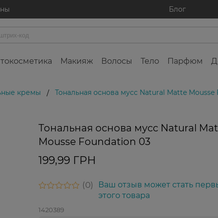
ины
Блог
токосметика
Макияж
Волосы
Тело
Парфюм
Д
ьные кремы
Тональная основа мусс Natural Matte Mousse 
/
Тональная основа мусс Natural Mat
Фина
распр
Mousse Foundation 03
199,99 ГРН
0
Ваш отзыв может стать перв
этого товара
1420389