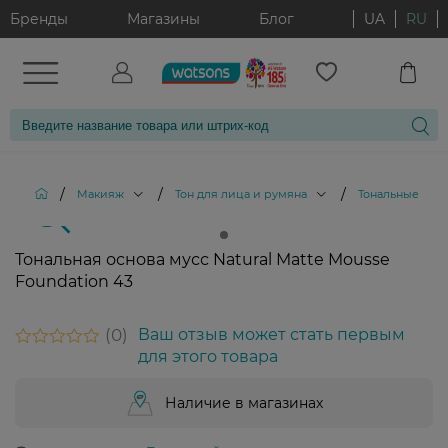
Бренды
Магазины
Блог
UA
RU
/
/
/
Макияж
Тон для лица и румяна
Тональные кре
Тональная основа мусс Natural Matte Mousse
Foundation 43
0
Ваш отзыв может стать первым
для этого товара
Наличие в магазинах