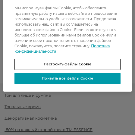
Стоимость доставки – 0 грн
Стоимость доставки – 99 грн, бесплатная доставка от – 699 грн
Мы используем файлы Cookie, чтобы обеспечить
Показать больше
правильную работу нашего веб-сайта и предоставить
вам максимально удобные возможности. Продолжая
Оплата
использовать наш сайт, вы соглашаетесь на
использование файлов Cookie. Если вы хотите узнать
Оплата картой
больше об использовании нами файлов Cookie и/или
изменить свои предпочтения в отношении файлов
Cookie, пожалуйста, посетите страницу
Политика
Послеоплата
конфиденциальности
Показать больше
Настроить файлы Cookie
Код товара
1490046
Принять все файлы Cookie
Тон для лица и румяна
Тональные кремы
Декоративная косметика
-50% на каждый второй товар ТМ ESSENCE