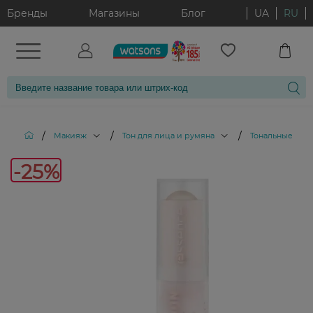
Бренды
Магазины
Блог
UA
RU
/
/
/
Макияж
Тон для лица и румяна
Тональные кре
-25%