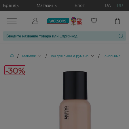
Бренды
Магазины
Блог
UA
RU
/
/
/
Макияж
Тон для лица и румяна
Тональные кре
-30%