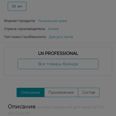
35 мл
Формат продукта:
Тональний крем
Страна-производитель:
Китай
Тип кожи / особенность:
Для усіх типів
LN PROFESSIONAL
Все товары бренда
Описание
Применение
Состав
Описание
основы тональной для лица LN Pro
Silk Fluid 101