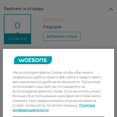
Рейтинг и отзывы
0
0 відгуків
З 0 відгуків
Доставка
Новая почта
Мы используем файлы Cookie, чтобы обеспечить
В отделение Новой почты - 99 грн, бесплатно
правильную работу нашего веб-сайта и предоставить
от 699 грн
вам максимально удобные возможности. Продолжая
использовать наш сайт, вы соглашаетесь на
Укрпочта
использование файлов Cookie. Если вы хотите узнать
Стоимость доставки – 79 грн, бесплатная
больше об использовании нами файлов Cookie и/или
доставка от – 599 грн
изменить свои предпочтения в отношении файлов
Cookie, пожалуйста, посетите страницу
Политика
Забрать сегодня в магазине Watsons
конфиденциальности