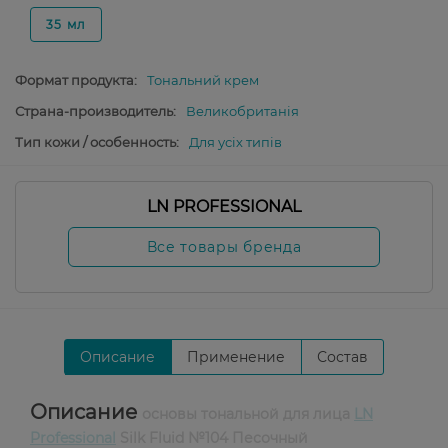
35 мл
Формат продукта:
Тональний крем
Страна-производитель:
Великобританія
Тип кожи / особенность:
Для усіх типів
LN PROFESSIONAL
Все товары бренда
Описание
Применение
Состав
Описание
основы тональной для лица
LN
Professional
Silk Fluid №104 Песочный