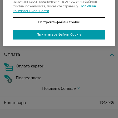
изменить свои предпочтения в отношении файлов
Укрпочта
Cookie, пожалуйста, посетите страницу
Политика
конфиденциальности
Стоимость доставки – 79 грн, бесплатная
доставка от – 599 грн
Настроить файлы Cookie
Забрать сегодня в магазине Watsons
Принять все файлы Cookie
Стоимость доставки – 0 грн
Стоимость доставки – 99 грн, бесплатная доставка от – 699 грн
Показать больше
Оплата
Оплата картой
Послеоплата
Показать больше
Код товара
1343935