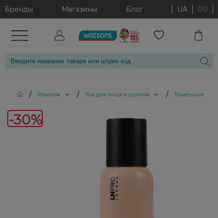
Бренды
Магазины
Блог
UA
RU
/
/
/
Макияж
Тон для лица и румяна
Тональные кре
-30%
-30%