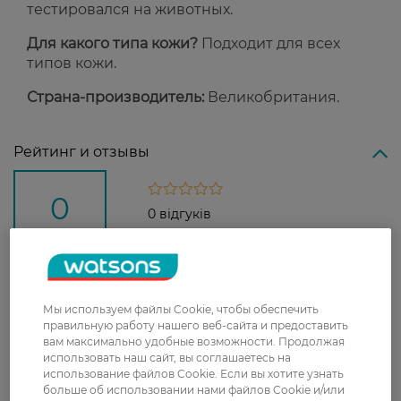
тестировался на животных.
Для какого типа кожи?
Подходит для всех
типов кожи.
Страна-производитель:
Великобритания.
Рейтинг и отзывы
0
0 відгуків
З 0 відгуків
Доставка
Мы используем файлы Cookie, чтобы обеспечить
правильную работу нашего веб-сайта и предоставить
вам максимально удобные возможности. Продолжая
Новая почта
использовать наш сайт, вы соглашаетесь на
В отделение Новой почты - 99 грн, бесплатно
использование файлов Cookie. Если вы хотите узнать
больше об использовании нами файлов Cookie и/или
от 699 грн