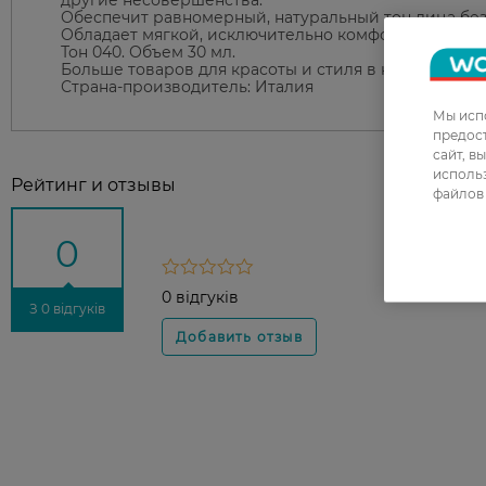
другие несовершенства.
Обеспечит равномерный, натуральный тон лица без
Обладает мягкой, исключительно комфортной конси
Тон 040. Объем 30 мл.
Больше товаров для красоты и стиля в нашем интер
Страна-производитель: Италия
Мы испо
предос
сайт, в
использ
Рейтинг и отзывы
файлов 
0
0 відгуків
З 0 відгуків