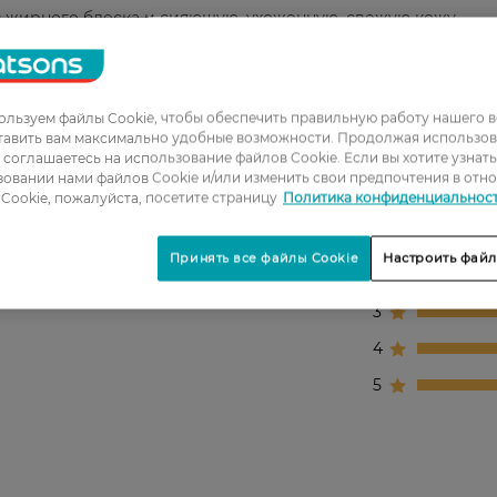
 жирного блеска и сияющую, ухоженную, свежую кожу.
стенцией, легко наносится.
нет-магазине.
льзуем файлы Cookie, чтобы обеспечить правильную работу нашего в
тавить вам максимально удобные возможности. Продолжая использов
ы соглашаетесь на использование файлов Cookie. Если вы хотите узнат
овании нами файлов Cookie и/или изменить свои предпочтения в отн
Cookie, пожалуйста, посетите страницу
Политика конфиденциальнос
1
Принять все файлы Cookie
Настроить файл
2
3
4
5