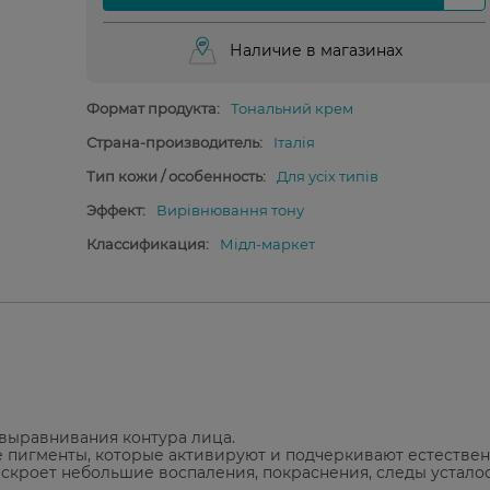
Наличие в магазинах
Формат продукта:
Тональний крем
Страна-производитель:
Італія
Тип кожи / особенность:
Для усіх типів
Эффект:
Вирівнювання тону
Классификация:
Мідл-маркет
выравнивания контура лица.
е пигменты, которые активируют и подчеркивают естестве
 скроет небольшие воспаления, покраснения, следы устало