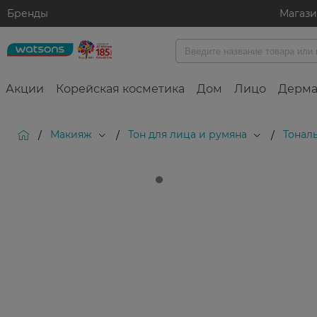
Бренды
Магаз
Акции
Корейская косметика
Дом
Лицо
Дерма
Макияж
Тон для лица и румяна
Тонал
/
/
/