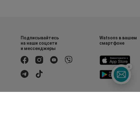
Подписывайтесь
Watsons в вашем
на наши соцсети
смартфоне
и мессенджеры
x