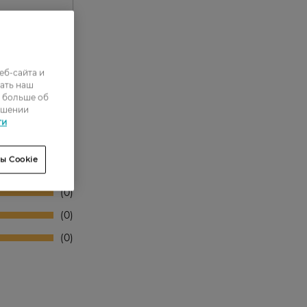
еб-сайта и
ать наш
ь больше об
ошении
ти
0
ы Cookie
0
0
0
0