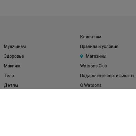
Клиентам
Мужчинам
Правила и условия
Здоровье
Магазины
Макияж
Watsons Club
Тело
Подарочные сертификаты
Детям
О Watsons
Волосы
Карьера в Watsons
Дерматокосметика
Контакты
Блог
Оплата и доставка
FAQ