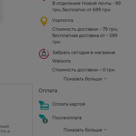
В отделение Новой почты - 99
грн, бесплатно от 699 грн
Укрпочта
Стоимость доставки – 79 грн,
бесплатная доставка от – 599
грн
Забрать сегодня в магазине
Watsons
Стоимость доставки – 0 грн
Стоимость доставки – 99 грн, бесплатная доставка от – 699 грн
Доставка курьером новой почты
Стоимость доставки - 150 грн (до подъезда)
Показать больше
Оплата
Оплата картой
Послеоплата
нный
Показать больше
сти и