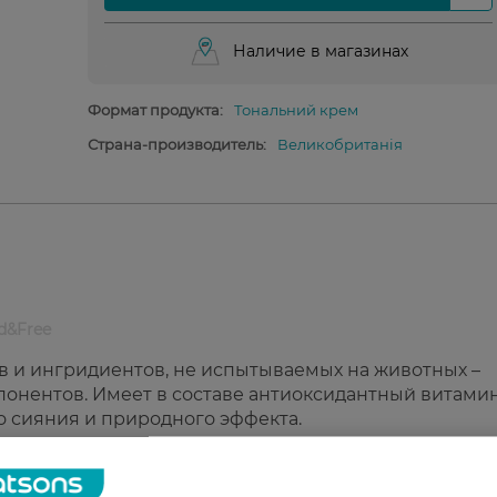
Наличие в магазинах
Формат продукта:
Тональний крем
Страна-производитель:
Великобританія
d&Free
ов и ингридиентов, не испытываемых на животных –
понентов. Имеет в составе антиоксидантный витам
его сияния и природного эффекта.