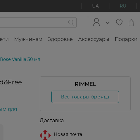
UA
RU
ети
Мужчинам
Здоровье
Аксессуары
Подарки
ose Vanilla 30 мл
nd&Free
RIMMEL
Все товары бренда
ым для
Доставка
Новая почта