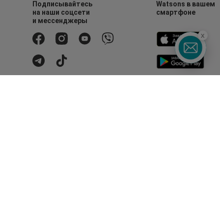
Подписывайтесь
Watsons в вашем
на наши соцсети
смартфоне
и мессенджеры
x