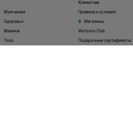
Клиентам
Мужчинам
Правила и условия
Здоровье
Магазины
Макияж
Watsons Club
Тело
Подарочные сертификаты
Детям
О Watsons
Волосы
Карьера в Watsons
Дерматокосметика
Контакты
Блог
Оплата и доставка
FAQ
Политика
конфиденциальности
Публичная оферта
СМИ о нас