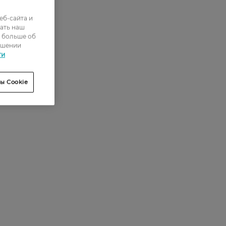
еб-сайта и
ать наш
0
ь больше об
ошении
0
ти
0
ы Cookie
0
0