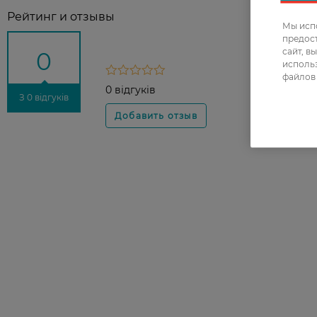
Рейтинг и отзывы
Мы испо
предос
сайт, в
0
использ
файлов 
0 відгуків
З 0 відгуків