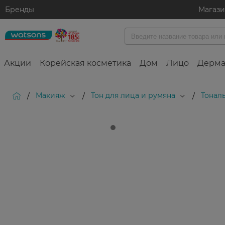
Бренды
Магаз
Акции
Корейская косметика
Дом
Лицо
Дерма
Макияж
Тон для лица и румяна
Тонал
/
/
/