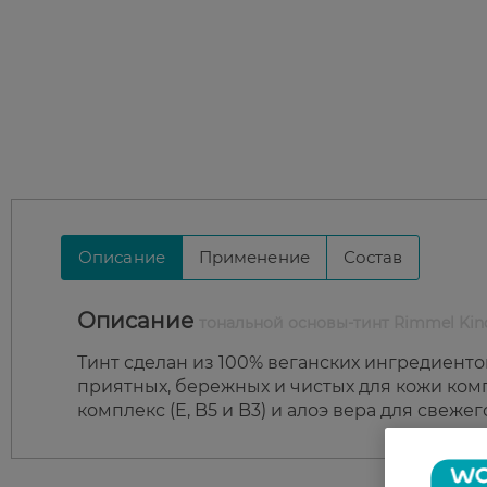
Описание
Применение
Состав
Описание
тональной основы-тинт Rimmel Kin
Тинт сделан из 100% веганских ингредиент
приятных, бережных и чистых для кожи ком
комплекс (E, B5 и B3) и алоэ вера для свеж