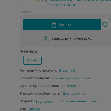
этого товара
1522183
Наличие в магазинах
Размеры
40 мл
Активный компонент:
Вітамін C
Формат продукта:
Сонцезахисний флюїд
Страна-производитель:
Німеччина
Тип кожи / особенность:
Для усіх типів
Эффект:
Вирівнювання тону
Зволоження
SPF:
SPF 50