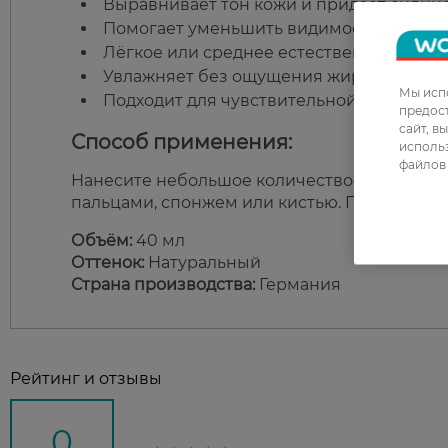
Выравнивает тон кожи и придаёт сияние
Помогает уменьшить видимость пигмент
Лёгкое или среднее естественное покры
Увлажняет без ощущения жирности.
Мы испо
Подходит для чувствительной кожи.
предос
сайт, в
Способ применения:
использ
файлов 
Нанесите небольшое количество средства 
пальцами, спонжем или кистью. При необхо
Объём:
40 мл
Оттенок:
Натуральный
Страна производства:
Германия
Рейтинг и отзывы
0