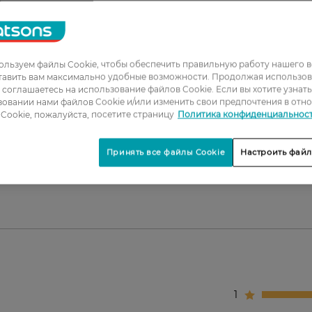
.
ных пятен.
тие.
льзуем файлы Cookie, чтобы обеспечить правильную работу нашего в
тавить вам максимально удобные возможности. Продолжая использов
ы соглашаетесь на использование файлов Cookie. Если вы хотите узнат
овании нами файлов Cookie и/или изменить свои предпочтения в отн
Cookie, пожалуйста, посетите страницу
Политика конфиденциальнос
на очищенную кожу лица и равномерно распределит
димости можно наслаивать для более плотного покр
Принять все файлы Cookie
Настроить файл
1