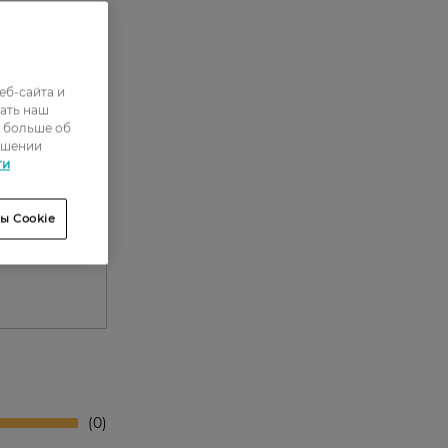
еб-сайта и
ать наш
ь больше об
ошении
ти
е
ытия.
ы Cookie
0