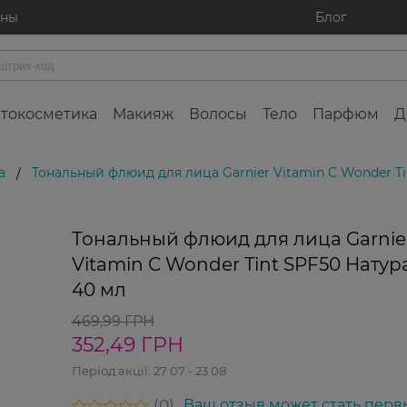
ины
Блог
токосметика
Макияж
Волосы
Тело
Парфюм
Д
а
Тональный флюид для лица Garnier Vitamin C Wonder T
/
-25%
Тональный флюид для лица Garnie
Vitamin C Wonder Tint SPF50 Нату
40 мл
469,99 ГРН
352,49 ГРН
Період акції:
27 07 - 23 08
0
Ваш отзыв может стать перв