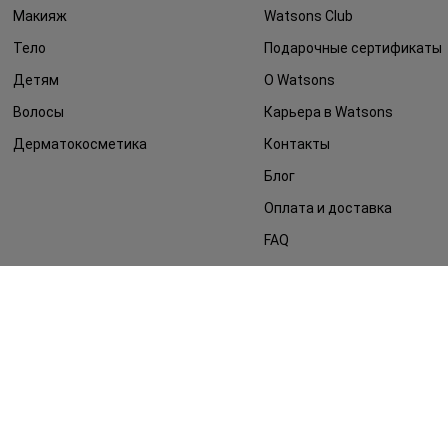
Макияж
Watsons Club
Тело
Подарочные сертификаты
Детям
О Watsons
Волосы
Карьера в Watsons
Дерматокосметика
Контакты
Блог
Оплата и доставка
FAQ
Политика
конфиденциальности
Публичная оферта
СМИ о нас
Возврат заказа