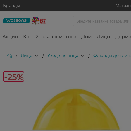
Бренды
Магаз
Акции
Корейская косметика
Дом
Лицо
Дерма
Лицо
Уход для лица
Флюиды для лиц
/
/
/
-25%
-25%