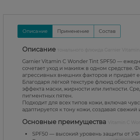
Описание
Применение
Состав
Описание
тонального флюида Garnier Vitamin
Garnier Vitamin C Wonder Tint SPF50 — еже
сочетает уход и макияж в одном средстве. 
агрессивных внешних факторов и придаёт е
Благодаря лёгкой текстуре флюид обеспечив
эффекта маски, жирности или липкости. Ср
пигментных пятен.
Подходит для всех типов кожи, включая чу
адаптируется к тону кожи, создавая свежий
Основные преимущества
Vitamin C Won
SPF50 — высокий уровень защиты от УФ