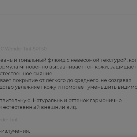
 C Wonder Tint SPF50
дневный тональный флюид с невесомой текстурой, ко
Формула мгновенно выравнивает тон кожи, защищает
стественное сияние.
ает покрытие от лёгкого до среднего, не создавая
едство увлажняет кожу и помогает уменьшить видим
вствительную. Натуральный оттенок гармонично
 и естественный внешний вид.
der Tint
-излучения.