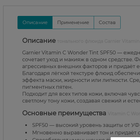
Описание
Применение
Состав
Описание
тонального флюида Garnier Vitamin
Garnier Vitamin C Wonder Tint SPF50 — еже
сочетает уход и макияж в одном средстве. 
агрессивных внешних факторов и придаёт е
Благодаря лёгкой текстуре флюид обеспечив
эффекта маски, жирности или липкости. Ср
пигментных пятен.
Подходит для всех типов кожи, включая чув
светлому тону кожи, создавая свежий и ест
Основные преимущества
Vitamin C Won
SPF50 — высокий уровень защиты от УФ
Мгновенно выравнивает тон и придаёт 