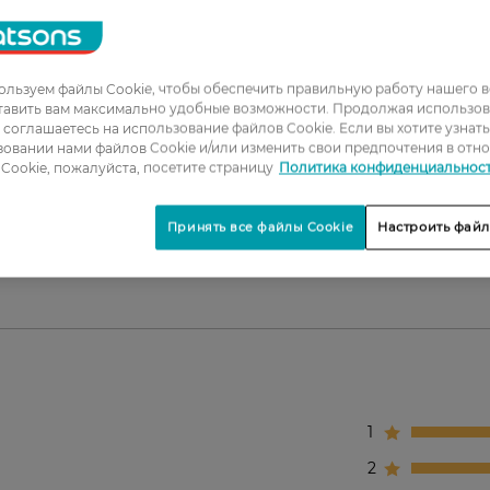
игментных пятен.
тие.
льзуем файлы Cookie, чтобы обеспечить правильную работу нашего в
тавить вам максимально удобные возможности. Продолжая использов
ы соглашаетесь на использование файлов Cookie. Если вы хотите узнат
овании нами файлов Cookie и/или изменить свои предпочтения в отн
на очищенную кожу лица и равномерно распределит
Cookie, пожалуйста, посетите страницу
Политика конфиденциальнос
димости можно наслаивать для более плотного покр
Принять все файлы Cookie
Настроить файл
1
2