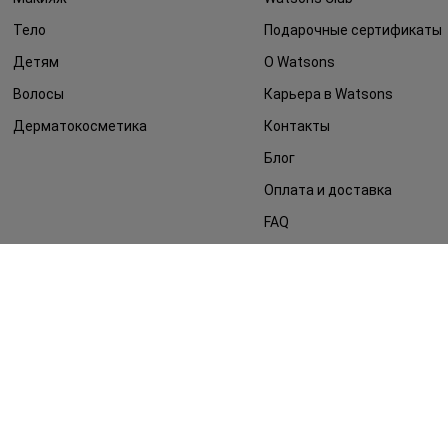
Тело
Подарочные сертификаты
Детям
О Watsons
Волосы
Карьера в Watsons
Дерматокосметика
Контакты
Блог
Оплата и доставка
FAQ
Политика
конфиденциальности
Публичная оферта
СМИ о нас
Возврат заказа