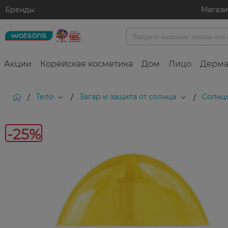
Бренды
Магаз
Акции
Корейская косметика
Дом
Лицо
Дерма
Тело
Загар и защита от солнца
Солнц
/
/
/
-25%
-25%