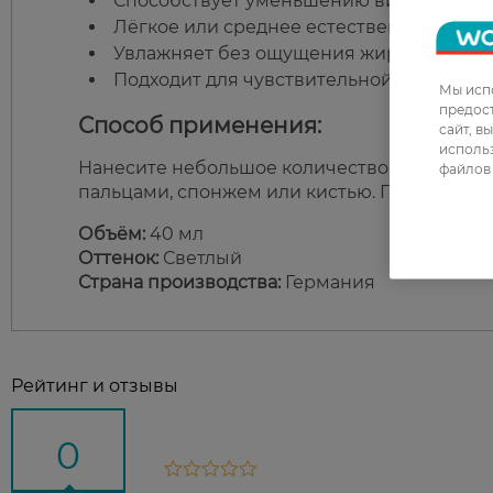
Способствует уменьшению видимости п
Лёгкое или среднее естественное покры
Увлажняет без ощущения жирности.
Подходит для чувствительной кожи.
Мы испо
предос
Способ применения:
сайт, в
использ
Нанесите небольшое количество средства 
файлов 
пальцами, спонжем или кистью. При необхо
Объём:
40 мл
Оттенок:
Светлый
Страна производства:
Германия
Рейтинг и отзывы
0