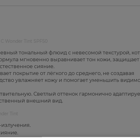
 C Wonder Tint SPF50
дневный тональный флюид с невесомой текстурой, ко
Формула мгновенно выравнивает тон кожи, защищает
стественное сияние.
ает покрытие от лёгкого до среднего, не создавая
едство увлажняет кожу и помогает уменьшить видим
ствительную. Светлый оттенок гармонично адаптируе
ественный внешний вид.
der Tint
-излучения.
сияние.