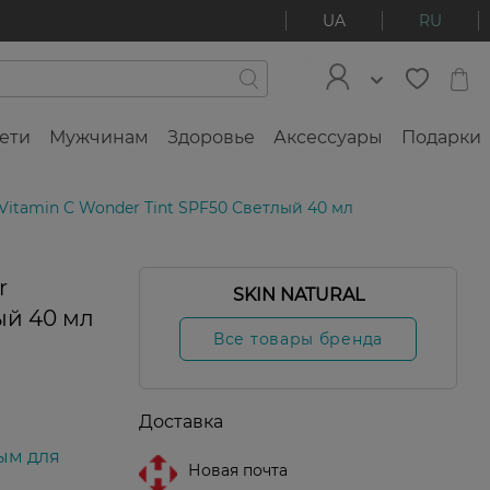
UA
RU
ети
Мужчинам
Здоровье
Аксессуары
Подарки
Vitamin C Wonder Tint SPF50 Светлый 40 мл
r
SKIN NATURAL
ый 40 мл
Все товары бренда
Доставка
ым для
Новая почта