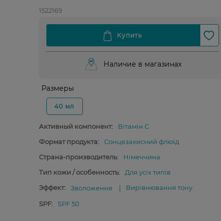
1522169
Наличие в магазинах
Размеры
40 мл
Активный компонент:
Вітамін C
Формат продукта:
Сонцезахисний флюїд
Страна-производитель:
Німеччина
Тип кожи / особенность:
Для усіх типів
Эффект:
Вирівнювання тону
Зволоження
SPF:
SPF 50