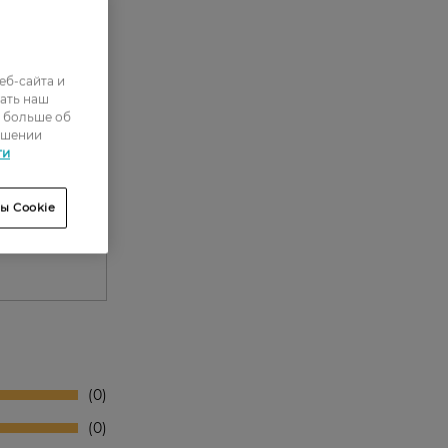
еб-сайта и
ать наш
ь больше об
ошении
е
ти
ытия.
ы Cookie
0
0