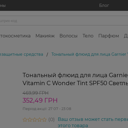
ины
Блог
токосметика
Макияж
Волосы
Тело
Парфюм
Д
езащитные средства
Тональный флюид для лица Garnier 
/
-25%
Тональный флюид для лица Garnie
Vitamin C Wonder Tint SPF50 Светл
469,99 ГРН
352,49 ГРН
Період акції:
27 07 - 23 08
0
Ваш отзыв может стать перв
этого товара