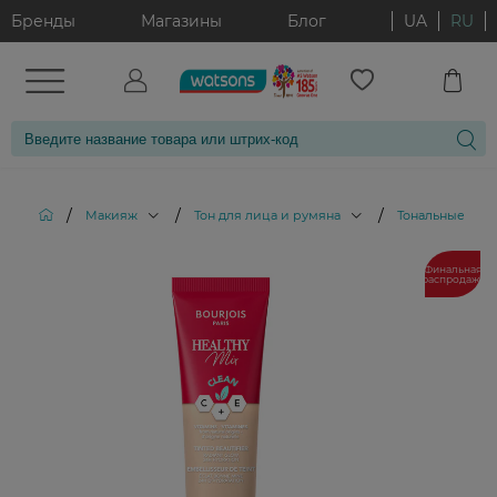
Бренды
Магазины
Блог
UA
RU
/
/
/
Макияж
Тон для лица и румяна
Тональные кре
Финальная
распродажа