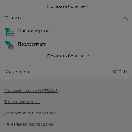
Стоимость доставки – 99 грн, бесплатная доставка от – 699 грн
Показать больше
Оплата
Оплата картой
Послеоплата
Показать больше
Код товара
1366293
Гарячий сезон у WATSONS
Тональные кремы
Декоративная косметика
Финальная распродажа