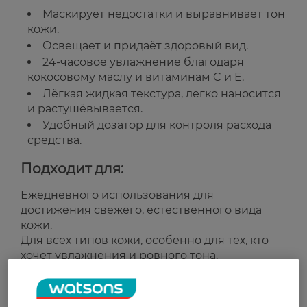
Маскирует недостатки и выравнивает тон
кожи.
Освещает и придаёт здоровый вид.
24-часовое увлажнение благодаря
кокосовому маслу и витаминам C и E.
Лёгкая жидкая текстура, легко наносится
и растушёвывается.
Удобный дозатор для контроля расхода
средства.
Подходит для:
Ежедневного использования для
достижения свежего, естественного вида
кожи.
Для всех типов кожи, особенно для тех, кто
хочет увлажнения и ровного тона.
Страна-производитель:
Великобритания