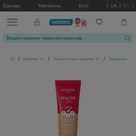
Бренды
Магазины
Блог
UA
RU
/
/
/
Макияж
Тон для лица и румяна
Тональные кре