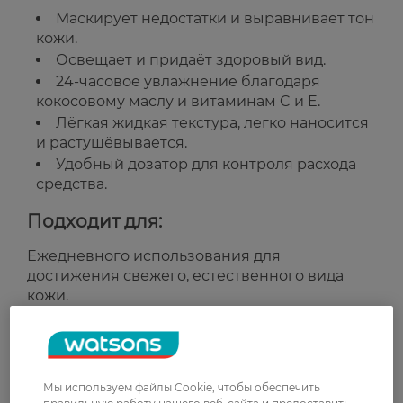
Маскирует недостатки и выравнивает тон
кожи.
Освещает и придаёт здоровый вид.
24-часовое увлажнение благодаря
кокосовому маслу и витаминам C и E.
Лёгкая жидкая текстура, легко наносится
и растушёвывается.
Удобный дозатор для контроля расхода
средства.
Подходит для:
Ежедневного использования для
достижения свежего, естественного вида
кожи.
Для всех типов кожи, особенно для тех, кто
хочет увлажнения и ровного тона.
Страна-производитель:
Великобритания
Мы используем файлы Cookie, чтобы обеспечить