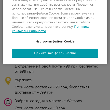
правильную работу нашего веб-сайта и предоставить
вам максимально удобные возможности. Продолжая
Рейтинг и отзывы
использовать наш сайт, вы соглашаетесь на
использование файлов Cookie. Если вы хотите узнать
больше об использовании нами файлов Cookie и/или
0
изменить свои предпочтения в отношении файлов
0 відгуків
Cookie, пожалуйста, посетите страницу
Политика
конфиденциальности
З 0 відгуків
Настроить файлы Cookie
Доставка
Принять все файлы Cookie
Новая почта
В отделение Новой почты - 99 грн, бесплатно
от 699 грн
Укрпочта
Стоимость доставки – 79 грн, бесплатная
доставка от – 599 грн
Забрать сегодня в магазине Watsons
Стоимость доставки – 0 грн