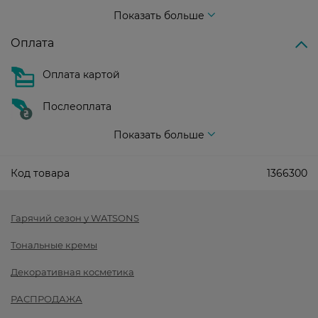
Стоимость доставки – 99 грн, бесплатная доставка от – 699 грн
Показать больше
Оплата
Оплата картой
Послеоплата
Показать больше
Код товара
1366300
Гарячий сезон у WATSONS
Тональные кремы
Декоративная косметика
РАСПРОДАЖА