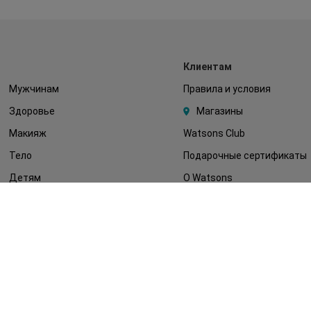
Клиентам
Мужчинам
Правила и условия
Здоровье
Магазины
Макияж
Watsons Club
Тело
Подарочные сертификаты
Детям
О Watsons
Волосы
Карьера в Watsons
Дерматокосметика
Контакты
Блог
Оплата и доставка
FAQ