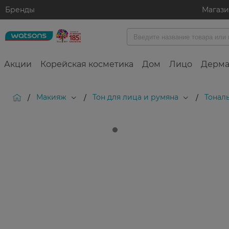
Бренды
Магаз
Акции
Корейская косметика
Дом
Лицо
Дерма
Макияж
Тон для лица и румяна
Тонал
/
/
/