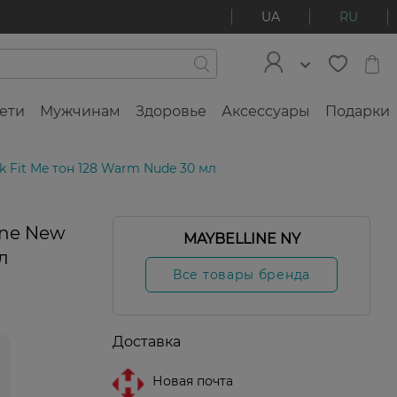
UA
RU
ети
Мужчинам
Здоровье
Аксессуары
Подарки
k Fit Me тон 128 Warm Nude 30 мл
ine New
MAYBELLINE NY
л
Все товары бренда
Доставка
Новая почта