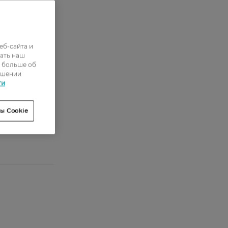
0
еб-сайта и
0
ать наш
ь больше об
0
ошении
ти
1
0
ы Cookie