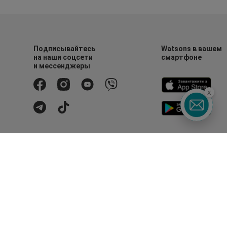
Подписывайтесь
Watsons в вашем
на наши соцсети
смартфоне
и мессенджеры
x