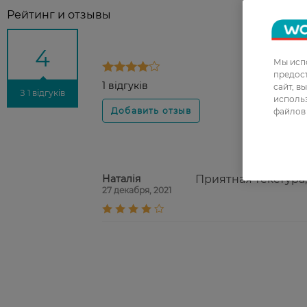
Рейтинг и отзывы
4
Мы испо
предос
1 відгуків
сайт, в
З 1 відгуків
использ
файлов 
Наталія
Приятная текстура
27 декабря, 2021