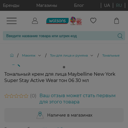
Бренды
Магазины
Блог
UA
RU
/
/
/
Макияж
Тон для лица и румяна
Тональные кре
Тональный крем для лица Maybelline New York
Super Stay Active Wear тон 06 30 мл
0
Ваш отзыв может стать первым
для этого товара
Наличие в магазинах