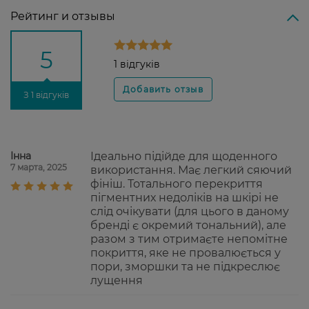
Рейтинг и отзывы
5
1 відгуків
З 1 відгуків
Інна
Ідеально підійде для щоденного
7 марта, 2025
використання. Має легкий сяючий
фініш. Тотального перекриття
пігментних недоліків на шкірі не
слід очікувати (для цього в даному
бренді є окремий тональний), але
разом з тим отримаєте непомітне
покриття, яке не провалюється у
пори, зморшки та не підкреслює
лущення