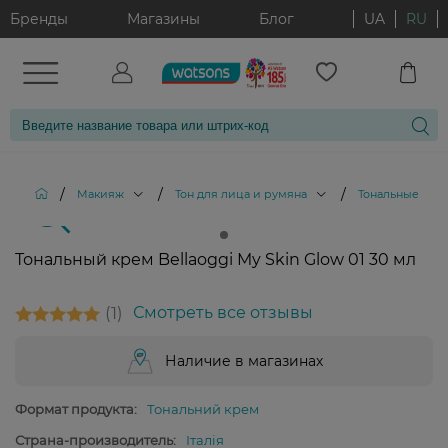
Бренды
Магазины
Блог
UA
RU
/
/
/
Макияж
Тон для лица и румяна
Тональные кре
Тональный крем Bellaoggi My Skin Glow 01 30 мл
1
Смотреть все отзывы
Наличие в магазинах
Формат продукта:
Тональний крем
Страна-производитель:
Італія