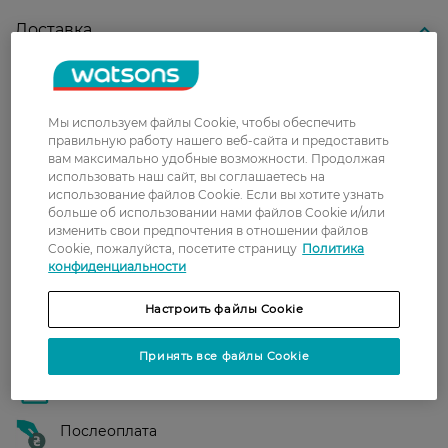
Доставка
Новая почта
В отделение Новой почты - 99 грн, бесплатно
Мы используем файлы Cookie, чтобы обеспечить
от 699 грн
правильную работу нашего веб-сайта и предоставить
Укрпочта
вам максимально удобные возможности. Продолжая
использовать наш сайт, вы соглашаетесь на
Стоимость доставки – 79 грн, бесплатная
использование файлов Cookie. Если вы хотите узнать
доставка от – 599 грн
больше об использовании нами файлов Cookie и/или
изменить свои предпочтения в отношении файлов
Забрать сегодня в магазине Watsons
Cookie, пожалуйста, посетите страницу
Политика
конфиденциальности
Стоимость доставки – 0 грн
Стоимость доставки – 99 грн, бесплатная доставка от – 699 грн
Показать больше
Настроить файлы Cookie
Оплата
Принять все файлы Cookie
Оплата картой
Послеоплата