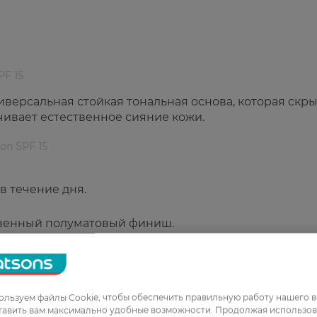
PF 15
универсальная стойкая тональная основа, которая скр
чивает естественное сияние кожи.
on SPF 15
в течение дня.
твенный полуматовый финиш.
 длительное увлажнение кожи.
льзуем файлы Cookie, чтобы обеспечить правильную работу нашего в
тавить вам максимально удобные возможности. Продолжая использов