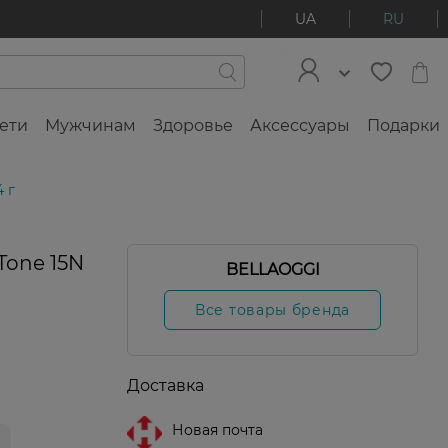
UA
RU
ети
Мужчинам
Здоровье
Аксессуары
Подарки
 г
Tone 15N
BELLAOGGI
я
а
Все товары бренда
Доставка
Новая почта