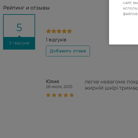
сайт, в
Рейтинг и отзывы
использ
файлов 
5
1 відгуків
З 1 відгуків
Юлия
легке невагоме покр
28 июля, 2025
жирній шкірі тримає