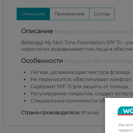
Описание
Применение
Состав
Описание
Bellaoggi My Skin Tone Foundation S
Bellaoggi My Skin Tone Foundation SPF 15 – 
недостатки, выравнивает тон лица и обеспе
Особенности
Bellaoggi My Skin Tone Foundati
Лёгкая, увлажняющая текстура флюида.
Не переносится, обеспечивает комфорт 
Содержит SPF 15 для защиты от солнца.
Регулируемое покрытие, создаёт естес
Специальные компоненты обеспечивают
Страна-производитель:
Италия
Мы испо
предос