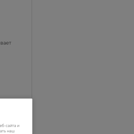
ывает
еб-сайта и
ать наш