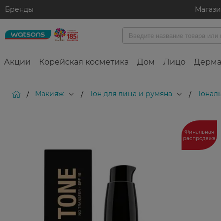
Бренды
Магаз
Акции
Корейская косметика
Дом
Лицо
Дерма
Макияж
Тон для лица и румяна
Тонал
/
/
/
Финальная
распродажа