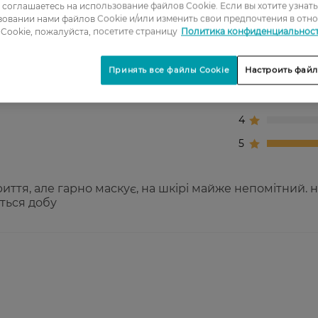
ы соглашаетесь на использование файлов Cookie. Если вы хотите узнат
овании нами файлов Cookie и/или изменить свои предпочтения в отн
Cookie, пожалуйста, посетите страницу
Политика конфиденциальнос
1
Принять все файлы Cookie
Настроить файл
2
3
4
5
иття, але гарно маскує, на шкірі майже непомітний. н
ться добу