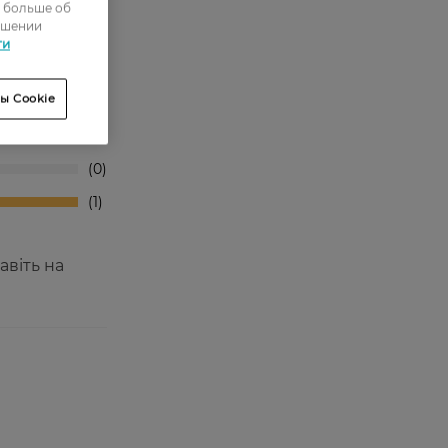
ь больше об
ошении
ти
0
ы Cookie
0
0
0
1
авіть на