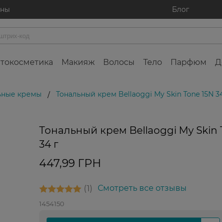
ины
Блог
токосметика
Макияж
Волосы
Тело
Парфюм
Д
ьные кремы
Тональный крем Bellaoggi My Skin Tone 15N 34
/
Тональный крем Bellaoggi My Skin 
Финальна
распродаж
34 г
447,99 ГРН
1
Смотреть все отзывы
1454150