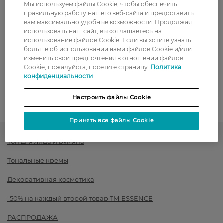
Мы используем файлы Cookie, чтобы обеспечить
правильную работу нашего веб-сайта и предоставить
Оплата
вам максимально удобные возможности. Продолжая
использовать наш сайт, вы соглашаетесь на
использование файлов Cookie. Если вы хотите узнать
Оплата картой
больше об использовании нами файлов Cookie и/или
изменить свои предпочтения в отношении файлов
Послеоплата
Cookie, пожалуйста, посетите страницу
Политика
конфиденциальности
Показать больше
Настроить файлы Cookie
Код товара
1420375
Принять все файлы Cookie
Тон для лица и румяна
Тональные кремы
Декоративная косметика
-50% на каждый второй товар ТМ ESSENCE
РАСПРОДАЖА