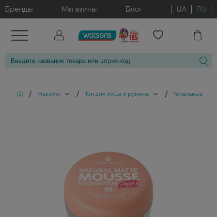
Бренды
Магазины
Блог
UA
RU
/
/
/
Макияж
Тон для лица и румяна
Тональные кре