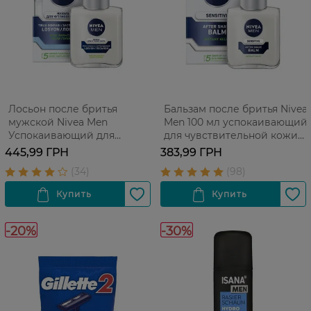
Лосьон после бритья
Бальзам после бритья Nivea
мужской Nivea Men
Men 100 мл успокаивающий
Успокаивающий для
для чувствительной кожи
чувствительной кожи без
без содержания спирта 100
445,99 ГРН
383,99 ГРН
содержания спирта 100 мл
мл
-20%
-30%