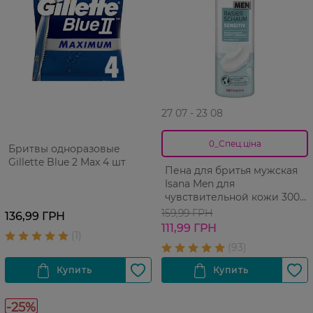
27 07 - 23 08
0_Спец.ціна
Бритвы одноразовые
Gillette Blue 2 Max 4 шт
Пена для бритья мужская
Isana Men для
чувствительной кожи 300
мл
159,99 ГРН
136,99 ГРН
111,99 ГРН
-25%