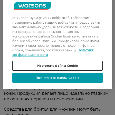
Бритье должно быть максимально комфортным.
Watsons предлагает все необходимое для
безупречного и комфортного бритья: от
ультраострых станков до успокаивающих
Мы используем файлы Cookie, чтобы обеспечить
бальзамов, защищающих кожу от раздражений и
правильную работу нашего веб-сайта и предоставить
вам максимально удобные возможности. Продолжая
покраснений. Продукция подходит для мужчин,
использовать наш сайт, вы соглашаетесь на
которые ценят скорость и качество в
использование файлов Cookie. Если вы хотите узнать
ежедневном уходе за лицом.
больше об использовании нами файлов Cookie и/или
изменить свои предпочтения в отношении файлов
Свойства и разновидности
Cookie, пожалуйста, посетите страницу
Политика
конфиденциальности
средств для бритья
Настроить файлы Cookie
Сегодня косметика для бритья представлена
разными производителями. Разнообразие и
Принять все файлы Cookie
широкий ассортимент позволяют подобрать
подходящее средство даже для чувствительной
кожи. Продукция делает лицо идеально гладким,
не оставляя порезов и покраснений.
Средства для бритья для мужчин могут быть
таких видов.