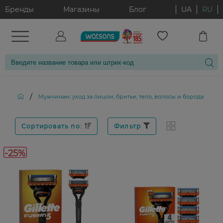
Бренды
Магазины
Блог
UA
RU
/
/
Мужчинам: уход за лицом, бритье, тело, волосы и борода
Сортировать по:
Фильтр
-25%