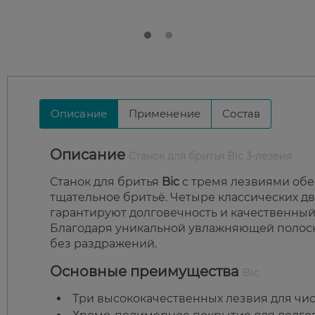
Описание
Применение
Состав
Описание
Станок для бритья Bic 3-лезвия
Станок для бритья
Bic
с тремя лезвиями обе
тщательное бритьё. Четыре классических 
гарантируют долговечность и качественный 
Благодаря уникальной увлажняющей полоск
без раздражений.
Основные преимущества
Bic
Три высококачественных лезвия для чис