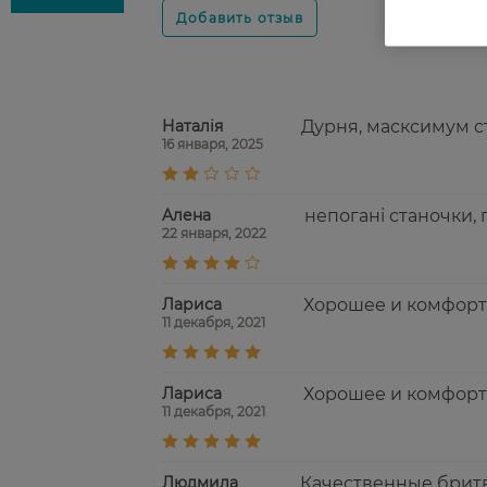
Наталія
Дурня, масксимум ст
16 января, 2025
Aлена
непогані станочки, 
22 января, 2022
Лариса
Хорошее и комфортн
11 декабря, 2021
Лариса
Хорошее и комфортн
11 декабря, 2021
Людмила
Качественные бритв