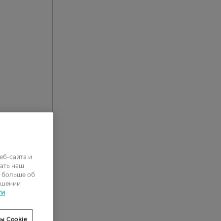
еб-сайта и
ать наш
ь больше об
0
ошении
ти
1
4
ы Cookie