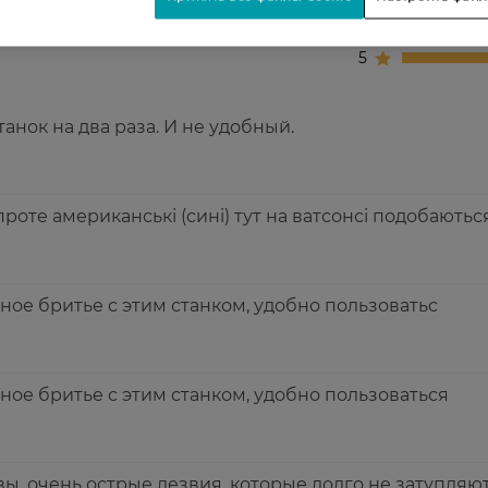
4
5
анок на два раза. И не удобный.
проте американські (сині) тут на ватсонсі подобаютьс
ое бритье с этим станком, удобно пользоватьс
ое бритье с этим станком, удобно пользоваться
ы, очень острые лезвия, которые долго не затупляют