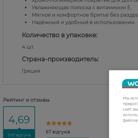
Хромо-полимерное покрытие для долго
Увлажняющая полоска с витамином Е.
Мягкое и комфортное бритьё без раздр
Надёжный и удобный в использовании.
Количество в упаковке:
4 шт.
Страна-производитель:
Греция
Мы испо
Рейтинг и отзывы
предос
сайт, в
использ
4,69
файлов 
67 відгуків
З 67 відгуків