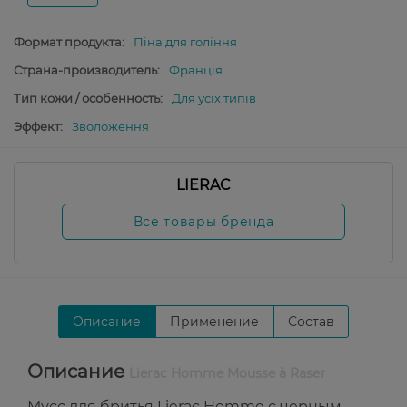
Формат продукта:
Піна для гоління
Страна-производитель:
Франція
Тип кожи / особенность:
Для усіх типів
Эффект:
Зволоження
LIERAC
Все товары бренда
Описание
Применение
Состав
Описание
Lierac Homme Mousse à Raser
Мусс для бритья Lierac Homme с черным