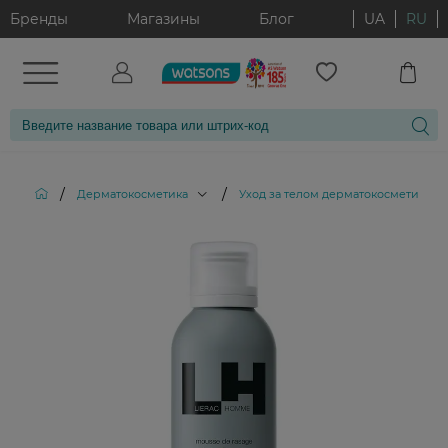
Бренды
Магазины
Блог
UA
RU
/
/
/
Дерматокосметика
Уход за телом дерматокосметика